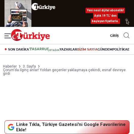
Yeni nesil dijital abonelik!
Aylık 19 TL’ den
başlayan fiyatlarla.
GİRİŞ
SON DAKİKA
YAZARLAR
BİZİM SAYFA
GÜNDEM
POLİTİKA
EK
Haberler
3. Sayfa
Çorum'da ilginç anlar! Yoldan geçenler yaklaşmaya çekindi, esnaf devreye
girdi
Linke Tıkla, Türkiye Gazetesi'ni Google Favorilerine
Ekle!