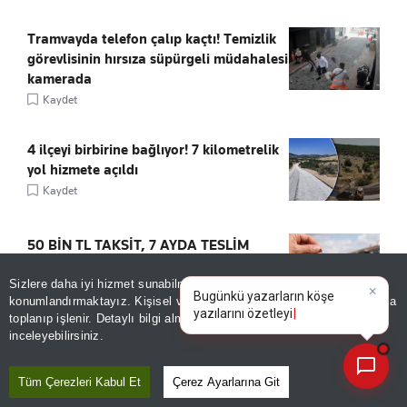
Tramvayda telefon çalıp kaçtı! Temizlik
görevlisinin hırsıza süpürgeli müdahalesi
kamerada
Kaydet
4 ilçeyi birbirine bağlıyor! 7 kilometrelik
yol hizmete açıldı
Kaydet
50 BİN TL TAKSİT, 7 AYDA TESLİM
Kaydet
Sizlere daha iyi hizmet sunabilmek adına sitemizde
çerez
×
Bugünkü yazarların köşe
konumlandırmaktayız. Kişisel verileriniz, KVKK ve GDPR kapsamında
yazılarını özetleyin!
toplanıp işlenir. Detaylı bilgi almak için
Aydınlatma Metnimizi
📰
Son 30 güne ait haberleri, spor gelişmelerini veya yazar yazılarını sorgulayabilirsiniz.
inceleyebilirsiniz.
Tüm Çerezleri Kabul Et
Çerez Ayarlarına Git
ÖNE ÇIKANLAR