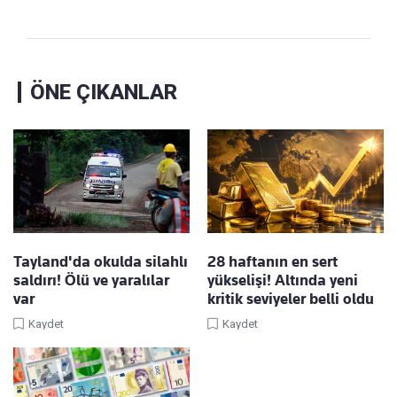
ÖNE ÇIKANLAR
Tayland'da okulda silahlı
28 haftanın en sert
saldırı! Ölü ve yaralılar
yükselişi! Altında yeni
var
kritik seviyeler belli oldu
Kaydet
Kaydet