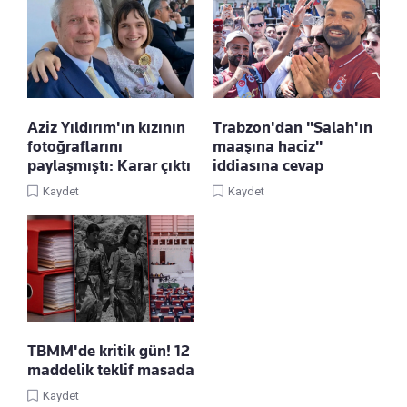
Aziz Yıldırım'ın kızının
Trabzon'dan "Salah'ın
fotoğraflarını
maaşına haciz"
paylaşmıştı: Karar çıktı
iddiasına cevap
Kaydet
Kaydet
TBMM'de kritik gün! 12
maddelik teklif masada
Kaydet