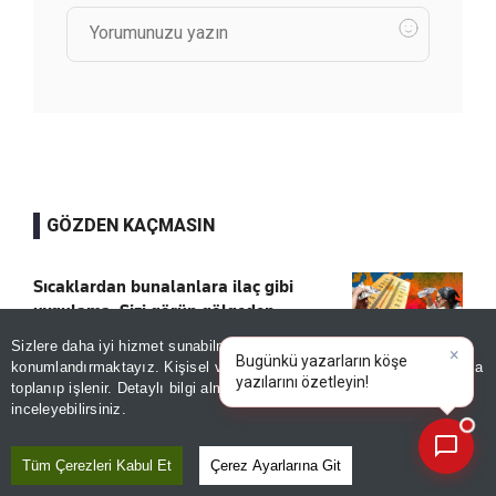
GÖZDEN KAÇMASIN
Sıcaklardan bunalanlara ilaç gibi
uygulama: Sizi görüp gölgeden
yürütüyor, otobüste bile serinletiyor!
Sizlere daha iyi hizmet sunabilmek adına sitemizde
çerez
Kaydet
konumlandırmaktayız. Kişisel verileriniz, KVKK ve GDPR kapsamında
×
Bugünkü yazarların köşe ya
toplanıp işlenir. Detaylı bilgi almak için
Aydınlatma Metnimizi
📰
Son 30 güne ait haberleri, spor gelişmelerini veya yazar yazılarını sorgulayabilirsiniz.
inceleyebilirsiniz.
Konut ve araç finansmanında kişiye özel
dönem!
Tüm Çerezleri Kabul Et
Çerez Ayarlarına Git
Kaydet