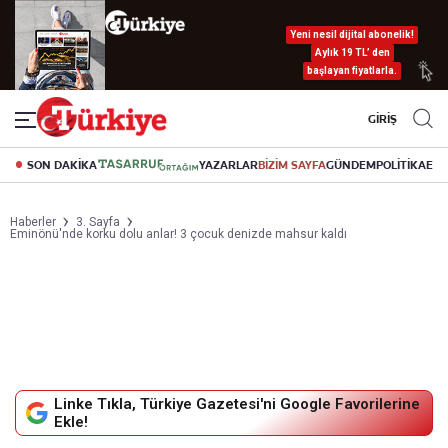
Yeni nesil dijital abonelik!
Aylık 19 TL’ den
başlayan fiyatlarla.
GİRİŞ
SON DAKİKA
YAZARLAR
BİZİM SAYFA
GÜNDEM
POLİTİKA
EK
Haberler
3. Sayfa
Eminönü'nde korku dolu anlar! 3 çocuk denizde mahsur kaldı
Linke Tıkla, Türkiye Gazetesi'ni Google Favorilerine
Ekle!