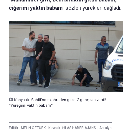
ciğerimi yaktın babam"
sözleri yürekleri dağladı.
Konyaaltı Sahili'nde kahreden gece: 2 genç can verdi!
“Yüreğimi yaktın babam”
Editör :
MELİN ÖZTÜRK
|
Kaynak: İHLAS HABER AJANSI
|
Antalya