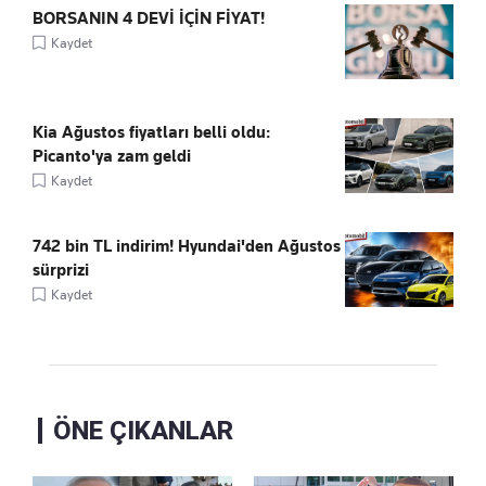
BORSANIN 4 DEVİ İÇİN FİYAT!
Kaydet
Kia Ağustos fiyatları belli oldu:
Picanto'ya zam geldi
Kaydet
742 bin TL indirim! Hyundai'den Ağustos
sürprizi
Kaydet
ÖNE ÇIKANLAR