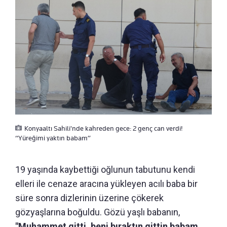
Konyaaltı Sahili'nde kahreden gece: 2 genç can verdi!
“Yüreğimi yaktın babam”
19 yaşında kaybettiği oğlunun tabutunu kendi
elleri ile cenaze aracına yükleyen acılı baba bir
süre sonra dizlerinin üzerine çökerek
gözyaşlarına boğuldu. Gözü yaşlı babanın,
"Muhammet gitti, beni bıraktın gittin babam,