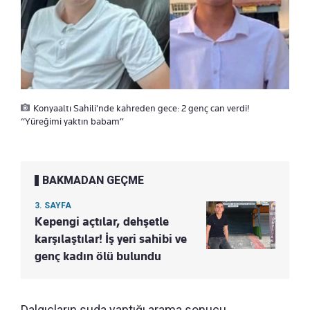
Konyaaltı Sahili'nde kahreden gece: 2 genç can verdi!
“Yüreğimi yaktın babam”
BAKMADAN GEÇME
3. SAYFA
Kepengi açtılar, dehşetle
karşılaştılar! İş yeri sahibi ve
genç kadın ölü bulundu
Dalgıçların suda yaptığı arama sonucu