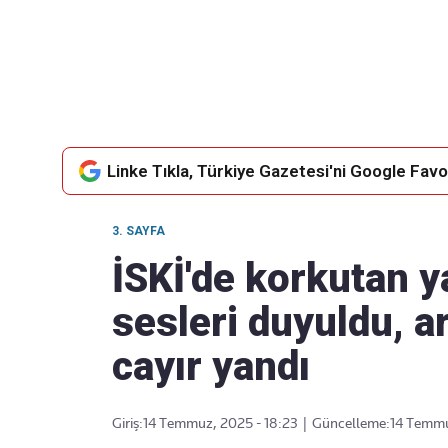
Takip Edin
Favori mecralarınızda haber akışımıza ulaşın
Linke Tıkla, Türkiye Gazetesi'ni Google Favor
3. SAYFA
İSKİ'de korkutan 
sesleri duyuldu, ar
cayır yandı
Giriş:
14 Temmuz, 2025 - 18:23
|
Güncelleme:
14 Temmu