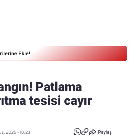
Haber Verin
Editör masamıza bilgi ve materyal göndermek için
tıklayın
ilerine Ekle!
yangın! Patlama
ıtma tesisi cayır
z, 2025 - 18:23
Paylaş