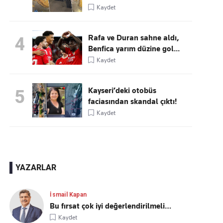
Kaydet
Rafa ve Duran sahne aldı,
4
Benfica yarım düzine gol...
Kaydet
Kayseri’deki otobüs
5
faciasından skandal çıktı!
Kaydet
YAZARLAR
İsmail Kapan
Bu fırsat çok iyi değerlendirilmeli…
Kaydet