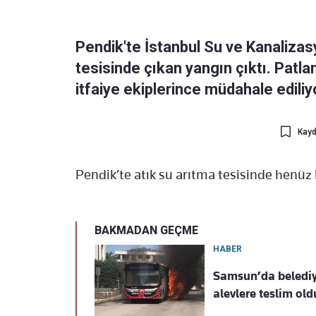
Pendik'te İstanbul Su ve Kanalizasy
tesisinde çıkan yangın çıktı. Patl
itfaiye ekiplerince müdahale ediliy
Kayd
Pendik’te atık su arıtma tesisinde henü
BAKMADAN GEÇME
HABER
Samsun’da belediy
alevlere teslim old