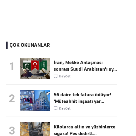
Kaçırmayın
Ücretsiz üye olun, gündemi şekillendiren gelişmeleri önce siz duyun
ÇOK OKUNANLAR
İran, Mekke Anlaşması
1
sonrası Suudi Arabistan'ı uy...
Kaydet
56 daire tek fatura ödüyor!
2
‘Müteahhit inşaatı yar...
Kaydet
Kilolarca altın ve yüzbinlerce
3
sigara! Pes dedirtt...