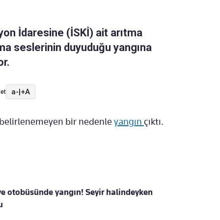
on İdaresine (İSKİ) ait arıtma
ama seslerinin duyuduğu yangına
or.
a-
|
+A
et
z belirlenemeyen bir nedenle
yangın
çıktı.
e otobüsünde yangın! Seyir halindeyken
u