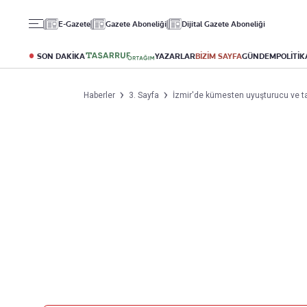
Gündem
Ekonomi
Spor
E-Gazete
Gazete Aboneliği
Dijital Gazete Aboneliği
Politika
Borsa
Futbol
Eğitim
Altın
Puan Durumu
SON DAKİKA
YAZARLAR
BİZİM SAYFA
GÜNDEM
POLİTİK
Döviz
Fikstür
Hisse Senedi
Şampiyonlar Ligi
Haberler
3. Sayfa
İzmir'de kümesten uyuşturucu ve ta
Kripto Para
Avrupa Ligi
Emlak
Basketbol
T-Otomobil
Turizm
Yazarlar
Diğer Kategoriler
Kurumsal
Bugünün Yazarları
Magazin
Hakkımızda
Tüm Yazarlar
Teknoloji
İletişim
Resmî Ilanlar
Künye
Haberler
Gazete Aboneliği
Foto Haber
Danışma Telefonları
Video Galeri
Yasal
Reklam Ver