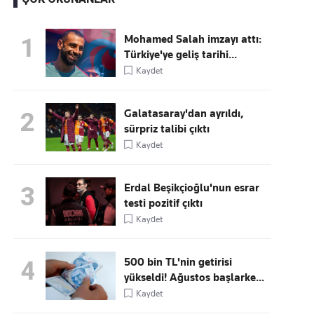
Mohamed Salah imzayı attı:
1
Türkiye'ye geliş tarihi...
Kaçırmayın
Kaydet
Ücretsiz üye olun, gündemi
şekillendiren gelişmeleri önce siz duyun
Galatasaray'dan ayrıldı,
2
sürpriz talibi çıktı
Kaydet
Erdal Beşikçioğlu'nun esrar
3
testi pozitif çıktı
Kaydet
500 bin TL'nin getirisi
4
yükseldi! Ağustos başlarke...
Kaydet