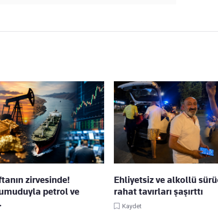
ftanın zirvesinde!
Ehliyetsiz ve alkollü sür
umuduyla petrol ve
rahat tavırları şaşırttı
…
Kaydet