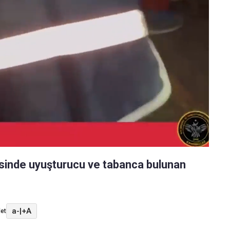
esinde uyuşturucu ve tabanca bulunan
a-
|
+A
et