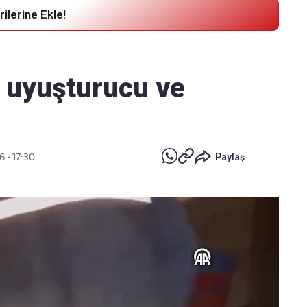
ilerine Ekle!
Haber Verin
Editör masamıza bilgi ve materyal
 uyuşturucu ve
göndermek için
tıklayın
6 - 17:30
Paylaş