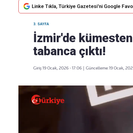
Linke Tıkla, Türkiye Gazetesi'ni Google Favor
3. SAYFA
Takip Edin
Favori mecralarınızda haber
İzmir'de kümesten
akışımıza ulaşın
tabanca çıktı!
Giriş:
19 Ocak, 2026 - 17:06
|
Güncelleme:
19 Ocak, 202