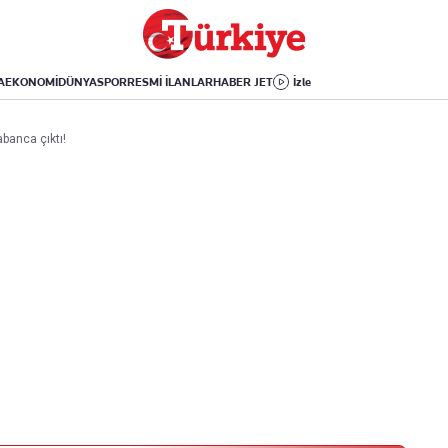
Dünya
Yaşam
Kültür-Sanat
Orta Doğu
Sağlık
Sinema
Avrupa
Hava Durumu
Arkeoloji
A
EKONOMİ
DÜNYA
SPOR
RESMİ İLANLAR
HABER JET
İzle
Amerika
Yemek
Kitap
Afrika
Seyahat
Tarih
banca çıktı!
İsrail-Gazze
Aktüel
Uygulamalar