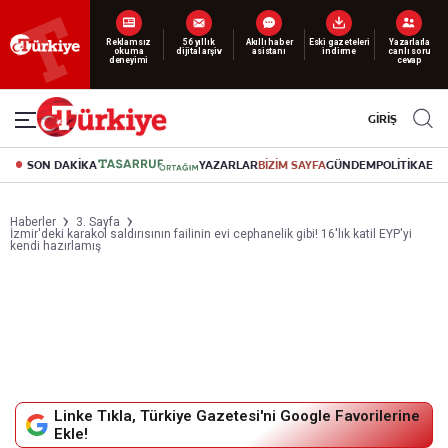
Yeni nesil dijital
abonelik 19 TL’den başlayan fiyatlarla.
GİRİŞ
SON DAKİKA
YAZARLAR
BİZİM SAYFA
GÜNDEM
POLİTİKA
EK
Haberler
3. Sayfa
İzmir'deki karakol saldırısının failinin evi cephanelik gibi! 16'lık katil EYP'yi
kendi hazırlamış
Linke Tıkla, Türkiye Gazetesi'ni Google Favorilerine
Ekle!