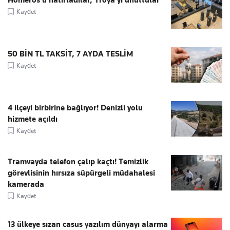
Homeros’u hatırladılar, Troya’yı unuttular
Kaydet
50 BİN TL TAKSİT, 7 AYDA TESLİM
Kaydet
4 ilçeyi birbirine bağlıyor! Denizli yolu
hizmete açıldı
Kaydet
Tramvayda telefon çalıp kaçtı! Temizlik
görevlisinin hırsıza süpürgeli müdahalesi
kamerada
Kaydet
13 ülkeye sızan casus yazılım dünyayı alarma