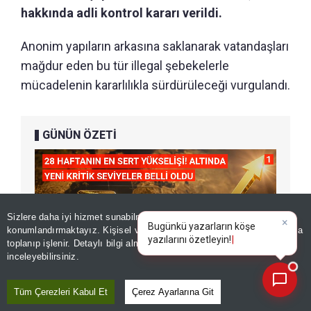
hakkında adli kontrol kararı verildi.
Anonim yapıların arkasına saklanarak vatandaşları
mağdur eden bu tür illegal şebekelerle
mücadelenin kararlılıkla sürdürüleceği vurgulandı.
GÜNÜN ÖZETİ
Sizlere daha iyi hizmet sunabilmek adına sitemizde
çerez
×
Bugünkü yazarların köşe
konumlandırmaktayız. Kişisel verileriniz, KVKK ve GDPR kapsamında
yazılarını özet
|
toplanıp işlenir. Detaylı bilgi almak için
Aydınlatma Metnimizi
📰
Son 30 güne ait haberleri, spor gelişmelerini veya yazar yazılarını sorgulayabilirsiniz.
inceleyebilirsiniz.
Tüm Çerezleri Kabul Et
Çerez Ayarlarına Git