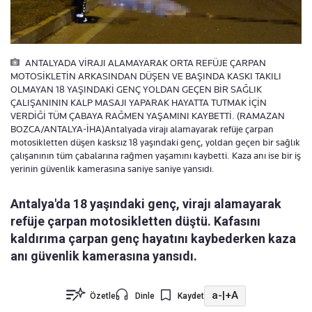
ANTALYADA VİRAJI ALAMAYARAK ORTA REFÜJE ÇARPAN
MOTOSİKLETİN ARKASINDAN DÜŞEN VE BAŞINDA KASKI TAKILI
OLMAYAN 18 YAŞINDAKİ GENÇ YOLDAN GEÇEN BİR SAĞLIK
ÇALIŞANININ KALP MASAJI YAPARAK HAYATTA TUTMAK İÇİN
VERDİĞİ TÜM ÇABAYA RAĞMEN YAŞAMINI KAYBETTİ. (RAMAZAN
BOZCA/ANTALYA-İHA)Antalyada virajı alamayarak refüje çarpan
motosikletten düşen kasksız 18 yaşındaki genç, yoldan geçen bir sağlık
çalışanının tüm çabalarına rağmen yaşamını kaybetti. Kaza anı ise bir iş
yerinin güvenlik kamerasına saniye saniye yansıdı.
Antalya'da 18 yaşındaki genç, virajı alamayarak
refüje çarpan motosikletten düştü. Kafasını
kaldırıma çarpan genç hayatını kaybederken kaza
anı güvenlik kamerasına yansıdı.
a-
|
+A
Özetle
Dinle
Kaydet