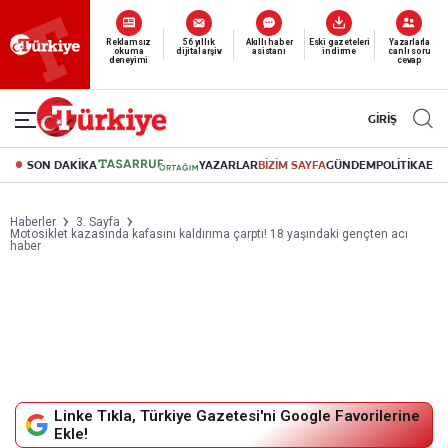
Yeni nesil dijital
abonelik 19 TL’den başlayan fiyatlarla.
GİRİŞ
SON DAKİKA
YAZARLAR
BİZİM SAYFA
GÜNDEM
POLİTİKA
EK
Haberler
3. Sayfa
Motosiklet kazasında kafasını kaldırıma çarptı! 18 yaşındaki gençten acı
haber
Linke Tıkla, Türkiye Gazetesi'ni Google Favorilerine
Ekle!