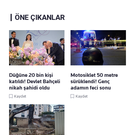
ÖNE ÇIKANLAR
Düğüne 20 bin kişi
Motosiklet 50 metre
katıldı! Devlet Bahçeli
sürüklendi! Genç
nikah şahidi oldu
adamın feci sonu
Kaydet
Kaydet