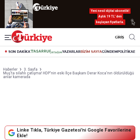
Yeni nesil dijital abonelik!
Aylık 19 TL’ den
başlayan fiyatlarla.
GİRİŞ
SON DAKİKA
YAZARLAR
BİZİM SAYFA
GÜNDEM
POLİTİKA
EK
Haberler
3. Sayfa
Muş'ta silahlı çatışma! HDP'nin eski İlçe Başkanı Derar Koca'nın öldürüldüğü
anlar kamerada
Linke Tıkla, Türkiye Gazetesi'ni Google Favorilerine
Ekle!