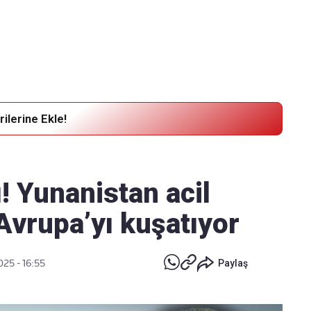
Haber Verin
Editör masamıza bilgi ve materyal göndermek için
tıklayın
ilerine Ekle!
ı! Yunanistan acil
Avrupa’yı kuşatıyor
025 - 16:55
Paylaş