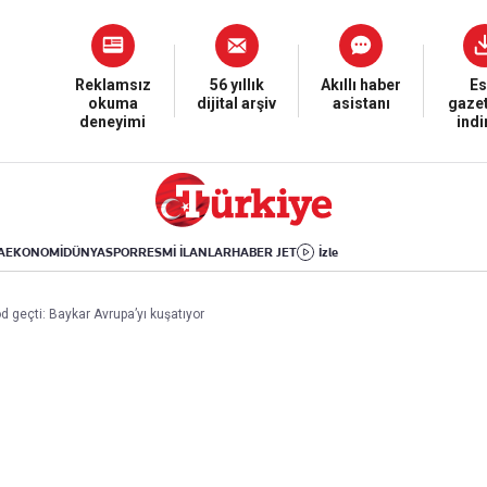
Dünya
Yaşam
Kültür-Sanat
Orta Doğu
Sağlık
Sinema
Avrupa
Hava Durumu
Arkeoloji
Reklamsız
56 yıllık
Akıllı haber
Es
okuma
dijital arşiv
asistanı
gazet
Amerika
Yemek
Kitap
deneyimi
ind
Afrika
Seyahat
Tarih
İsrail-Gazze
Aktüel
A
EKONOMİ
DÜNYA
SPOR
RESMİ İLANLAR
HABER JET
İzle
Uygulamalar
od geçti: Baykar Avrupa’yı kuşatıyor
rı