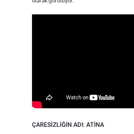
olarak görülüyor."
ÇARESİZLİĞİN ADI: ATİNA