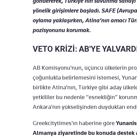
göndererek, Türkiye’nin savunma sanayi 
yönelik girişimlere başladı. SAFE (Avrupa
oylama yaklaşırken, Atina’nın amacı Türk
pozisyonunu korumak.
VETO KRİZİ: AB'YE YALVARD
AB Komisyonu'nun, üçüncü ülkelerin projele
çoğunlukla belirlemesini istemesi, Yunanis
birlikte Atina'nın, Türkiye gibi aday ülke
yetkililer bu nedenle “esnekliğin” korun
Ankara’nın yükselişinden duydukları end
Greekcitytimes'ın haberine göre
Yunanis
Almanya ziyaretinde bu konuda destek a