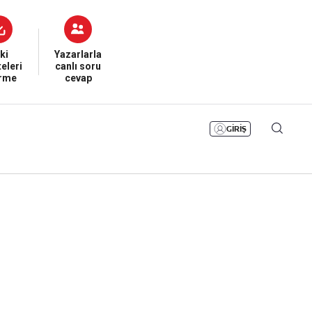
Bizim Sayfa
Namaz Vakitleri
Sesli Yayınlar
ki
Yazarlarla
eleri
canlı soru
irme
cevap
GİRİŞ