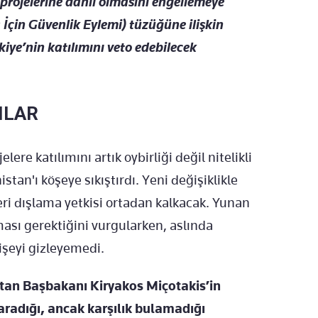
projelerine dahil olmasını engellemeye
 İçin Güvenlik Eylemi) tüzüğüne ilişkin
iye’nin katılımını veto edebilecek
ILAR
re katılımını artık oybirliği değil nitelikli
tan'ı köşeye sıkıştırdı. Yeni değişiklikle
leri dışlama yetkisi ortadan kalkacak. Yunan
ması gerektiğini vurgularken, aslında
işeyi gizleyemedi.
tan Başbakanı Kiryakos Miçotakis’in
radığı, ancak karşılık bulamadığı