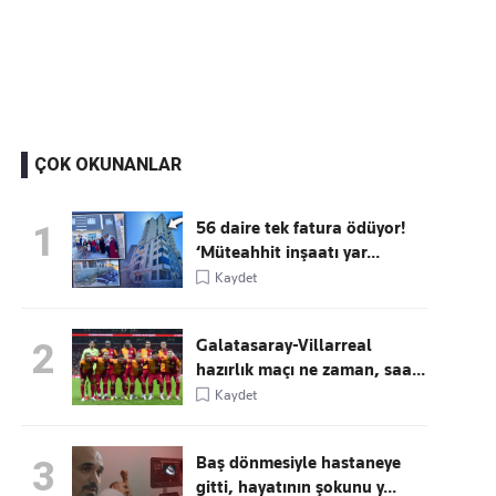
Kaçırmayın
Ücretsiz üye olun, gündemi şekillendiren gelişmeleri önce siz duyun
ÇOK OKUNANLAR
56 daire tek fatura ödüyor!
1
‘Müteahhit inşaatı yar...
Kaydet
Galatasaray-Villarreal
2
hazırlık maçı ne zaman, saa...
Kaydet
Baş dönmesiyle hastaneye
3
gitti, hayatının şokunu y...