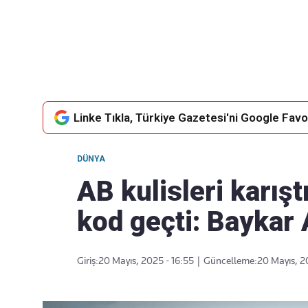
Takip Edin
Favori mecralarınızda haber akışımıza ulaşın
Linke Tıkla, Türkiye Gazetesi'ni Google Favor
DÜNYA
AB kulisleri karışt
kod geçti: Baykar 
Giriş:
20 Mayıs, 2025 - 16:55
|
Güncelleme:
20 Mayıs, 2