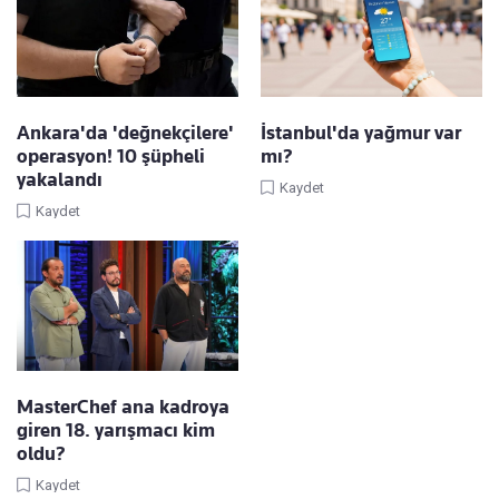
Ankara'da 'değnekçilere'
İstanbul'da yağmur var
operasyon! 10 şüpheli
mı?
yakalandı
Kaydet
Kaydet
MasterChef ana kadroya
giren 18. yarışmacı kim
oldu?
Kaydet