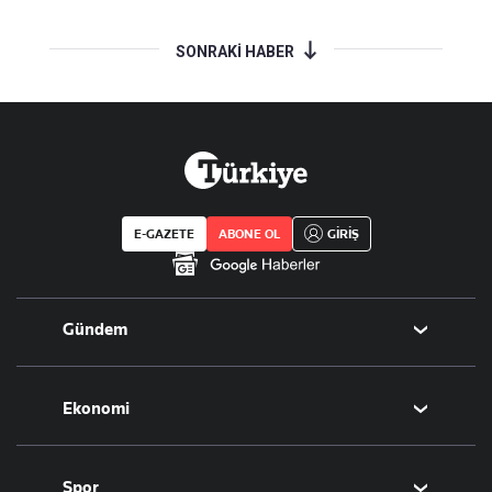
SONRAKİ HABER
E-GAZETE
ABONE OL
GİRİŞ
Gündem
Politika
Ekonomi
Eğitim
Borsa
Spor