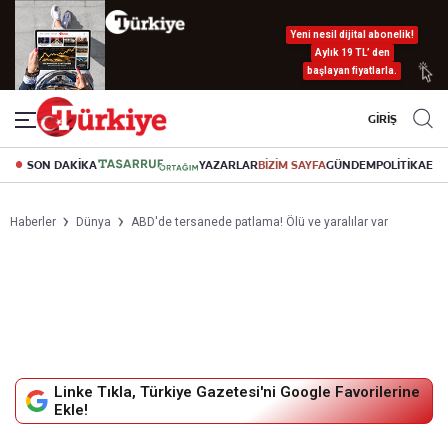
Yeni nesil dijital abonelik!
Aylık 19 TL’ den
başlayan fiyatlarla.
GİRİŞ
SON DAKİKA
YAZARLAR
BİZİM SAYFA
GÜNDEM
POLİTİKA
EK
Haberler
Dünya
ABD'de tersanede patlama! Ölü ve yaralılar var
Linke Tıkla, Türkiye Gazetesi'ni Google Favorilerine
Ekle!