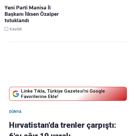
Yeni Parti Manisa İl
Başkanı İlksen Özalper
tutuklandı
Kaydet
Linke Tıkla, Türkiye Gazetesi'ni Google
Favorilerine Ekle!
DÜNYA
Hırvatistan'da trenler çarpıştı:
6'sı ağır 19 yaralı