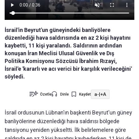
İsrail'in Beyrut'un güneyindeki banliyölere
düzenlediği hava saldırısında en az 2 kişi hayatını
kaybetti, 11 kişi yaralandı. Saldırının ardından
konuşan İran Meclisi Ulusal Güvenlik ve Dış
Politika Komisyonu Sözcüsü İbrahim Rızayi,
İsrail'e 'kararlı ve acı verici bir karşılık verileceğini'
söyledi.
a-
|
+A
Özetle
Dinle
Kaydet
İsrail ordusunun Lübnan'ın başkenti Beyrut'un güney
banliyölerine düzenlediği hava saldırısı bölgede
tansiyonu yeniden yükseltti. İlk belirlemelere göre
saldırıda en az 2 kişi hayatını kaybederken, 11 kişi de