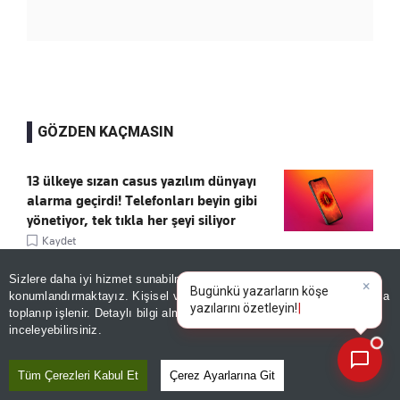
GÖZDEN KAÇMASIN
13 ülkeye sızan casus yazılım dünyayı
alarma geçirdi! Telefonları beyin gibi
yönetiyor, tek tıkla her şeyi siliyor
Kaydet
Sizlere daha iyi hizmet sunabilmek adına sitemizde
çerez
50 BİN TL TAKSİT, 7 AYDA TESLİM
konumlandırmaktayız. Kişisel verileriniz, KVKK ve GDPR kapsamında
×
Bugünkü yazarların k
Kaydet
toplanıp işlenir. Detaylı bilgi almak için
Aydınlatma Metnimizi
📰
Son 30 güne ait haberleri, spor gelişmelerini veya yazar yazılarını sorgulayabilirsiniz.
inceleyebilirsiniz.
Tüm Çerezleri Kabul Et
Çerez Ayarlarına Git
Homeros’u hatırladılar, Troya’yı