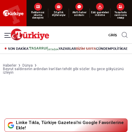
Yeni nesil dijital
abonelik 19 TL’den başlayan fiyatlarla.
GİRİŞ
SON DAKİKA
YAZARLAR
BİZİM SAYFA
GÜNDEM
POLİTİKA
EK
Haberler
Dünya
Beyrut saldırısının ardından İran'dan tehdit gibi sözler: Bu gece gökyüzünü
izleyin
Linke Tıkla, Türkiye Gazetesi'ni Google Favorilerine
Ekle!