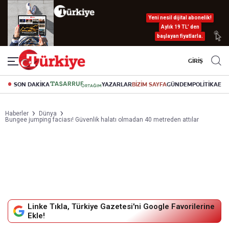
Yeni nesil dijital abonelik!
Aylık 19 TL’ den
başlayan fiyatlarla.
GİRİŞ
SON DAKİKA
YAZARLAR
BİZİM SAYFA
GÜNDEM
POLİTİKA
EK
Haberler
Dünya
Bungee jumping faciası! Güvenlik halatı olmadan 40 metreden attılar
Linke Tıkla, Türkiye Gazetesi'ni Google Favorilerine
Ekle!