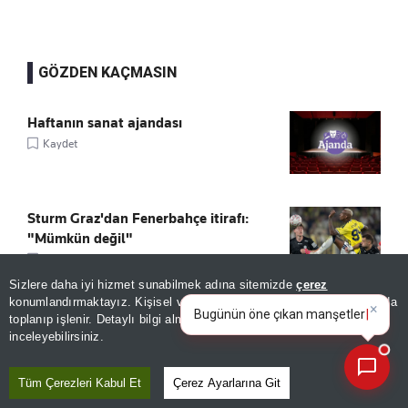
GÖZDEN KAÇMASIN
Haftanın sanat ajandası
Kaydet
Sturm Graz'dan Fenerbahçe itirafı:
"Mümkün değil"
Kaydet
Sizlere daha iyi hizmet sunabilmek adına sitemizde
çerez
×
Bugünün öne çıkan manşetleri
konumlandırmaktayız. Kişisel verileriniz, KVKK ve GDPR kapsamında
Tarihî kitaplar dijital ortama taşınacak!
ve gelişmeleri neler?
|
toplanıp işlenir. Detaylı bilgi almak için
Aydınlatma Metnimizi
📰
Son 30 güne ait haberleri, spor gelişmelerini veya yazar yazılarını sorgulayabilirsiniz.
Kaydet
inceleyebilirsiniz.
Tüm Çerezleri Kabul Et
Çerez Ayarlarına Git