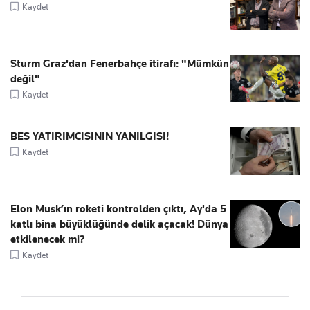
Kaydet
Sturm Graz'dan Fenerbahçe itirafı: "Mümkün
değil"
Kaydet
BES YATIRIMCISININ YANILGISI!
Kaydet
Elon Musk’ın roketi kontrolden çıktı, Ay'da 5
katlı bina büyüklüğünde delik açacak! Dünya
etkilenecek mi?
Kaydet