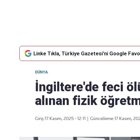
Takip Edin
Favori mecralarınızda haber akışımıza ulaşın
Linke Tıkla, Türkiye Gazetesi'ni Google Favor
DÜNYA
İngiltere'de feci 
alınan fizik öğretm
Giriş:
17 Kasım, 2025 - 12:11
|
Güncelleme:
17 Kasım, 202