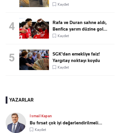
Kaydet
Rafa ve Duran sahne aldı,
4
Benfica yarım düzine gol...
Kaydet
SGK'dan emekliye faiz!
5
Yargıtay noktayı koydu
Kaydet
YAZARLAR
İsmail Kapan
Bu fırsat çok iyi değerlendirilmeli…
Kaydet