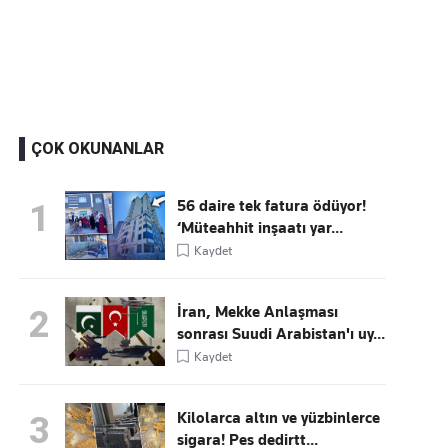
Kaçırmayın
Ücretsiz üye olun, gündemi şekillendiren gelişmeleri önce siz duyun
ÇOK OKUNANLAR
56 daire tek fatura ödüyor!
1
‘Müteahhit inşaatı yar...
Kaydet
İran, Mekke Anlaşması
2
sonrası Suudi Arabistan'ı uy...
Kaydet
Kilolarca altın ve yüzbinlerce
3
sigara! Pes dedirtt...