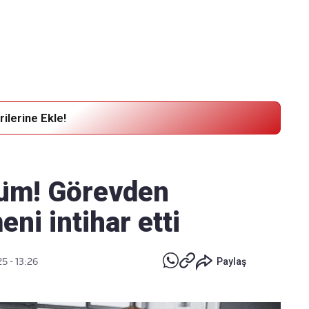
Haber Verin
Editör masamıza bilgi ve materyal göndermek için
tıklayın
ilerine Ekle!
ölüm! Görevden
eni intihar etti
5 - 13:26
Paylaş