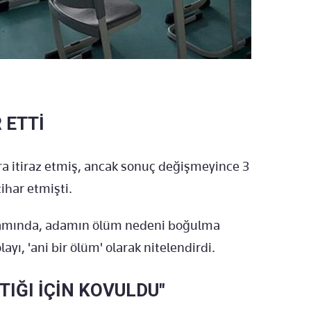
 ETTİ
ra itiraz etmiş, ancak sonuç değişmeyince 3
ihar etmişti.
psamında, adamın ölüm nedeni boğulma
layı, 'ani bir ölüm' olarak nitelendirdi.
IĞI İÇİN KOVULDU"