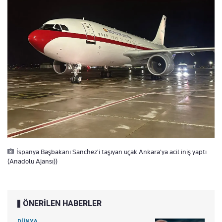
İspanya Başbakanı Sanchez'i taşıyan uçak Ankara'ya acil iniş yaptı
(Anadolu Ajansı))
ÖNERİLEN HABERLER
DÜNYA