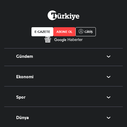
E-GAZETE
ABONE OL
GİRİŞ
Gündem
Politika
Ekonomi
Eğitim
Borsa
Spor
Altın
Döviz
Futbol
Dünya
Hisse Senedi
Puan Durumu