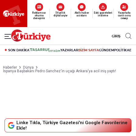
Reklamsız
56 yıllık
Akıllı haber
Eski gazeteleri
Yazarlarla
okuma
dijital arşiv
asistanı
indirme
canlı soru
deneyimi
cevap
GİRİŞ
SON DAKİKA
YAZARLAR
BİZİM SAYFA
GÜNDEM
POLİTİKA
EK
Haberler
Dünya
İspanya Başbakanı Pedro Sanchez'in uçağı Ankara'ya acil iniş yaptı!
Linke Tıkla, Türkiye Gazetesi'ni Google Favorilerine
Ekle!