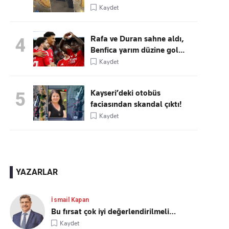
Kaydet
Rafa ve Duran sahne aldı,
4
Benfica yarım düzine gol...
Kaydet
Kayseri’deki otobüs
5
faciasından skandal çıktı!
Kaydet
YAZARLAR
İsmail Kapan
Bu fırsat çok iyi değerlendirilmeli…
Kaydet