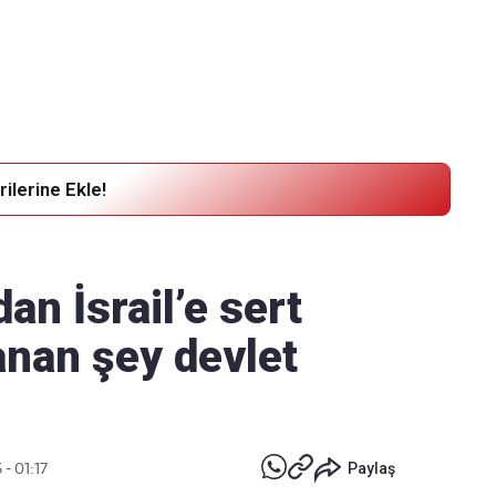
Haber Verin
Editör masamıza bilgi ve materyal göndermek için
tıklayın
ilerine Ekle!
an İsrail’e sert
anan şey devlet
 - 01:17
Paylaş