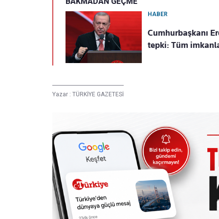
BAKMADAN GEÇME
HABER
Cumhurbaşkanı Erdo
tepki: Tüm imkanla
Yazar :
TÜRKİYE GAZETESİ