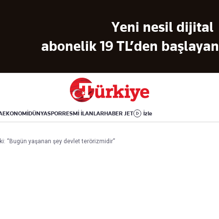
Dünya
Yaşam
Kültür-Sanat
Yeni nesil dijital
Orta Doğu
Sağlık
Sinema
Avrupa
Hava Durumu
Arkeoloji
abonelik 19 TL’den başlayan 
Amerika
Yemek
Kitap
Afrika
Seyahat
Tarih
İsrail-Gazze
Aktüel
A
EKONOMİ
DÜNYA
SPOR
RESMİ İLANLAR
HABER JET
İzle
Uygulamalar
pki: “Bugün yaşanan şey devlet terörizmidir”
rı