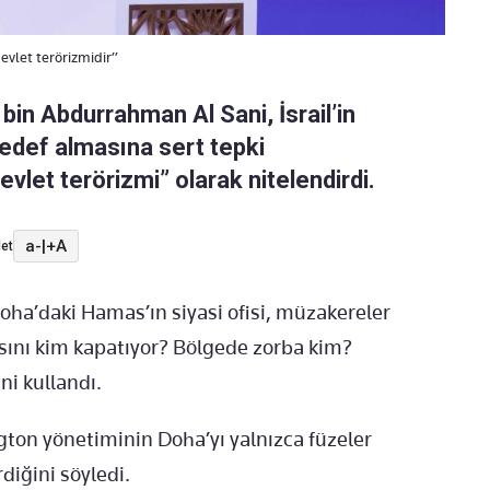
evlet terörizmidir”
n Abdurrahman Al Sani, İsrail’in
hedef almasına sert tepki
evlet terörizmi” olarak nitelendirdi.
a-
|
+A
et
a’daki Hamas’ın siyasi ofisi, müzakereler
sını kim kapatıyor? Bölgede zorba kim?
ni kullandı.
gton yönetiminin Doha’yı yalnızca füzeler
rdiğini söyledi.