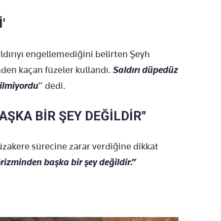
'
dırıyı engellemediğini belirten Şeyh
den kaçan füzeler kullandı.
Saldırı düpedüz
bilmiyordu
” dedi.
ŞKA BİR ŞEY DEĞİLDİR"
zakere sürecine zarar verdiğine dikkat
izminden başka bir şey değildir.”