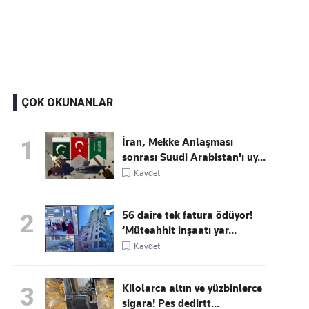
Kaçırmayın
Ücretsiz üye olun, gündemi şekillendiren gelişmeleri önce siz duyun
ÇOK OKUNANLAR
İran, Mekke Anlaşması
1
sonrası Suudi Arabistan'ı uy...
Kaydet
56 daire tek fatura ödüyor!
2
‘Müteahhit inşaatı yar...
Kaydet
Kilolarca altın ve yüzbinlerce
3
sigara! Pes dedirtt...