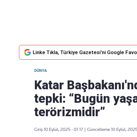
Takip Edin
Favori mecralarınızda haber akışımıza ulaşın
Linke Tıkla, Türkiye Gazetesi'ni Google Favor
DÜNYA
Katar Başbakanı'nd
tepki: “Bugün yaş
terörizmidir”
Giriş:
10 Eylül, 2025 - 01:17
|
Güncelleme:
10 Eylül, 2025