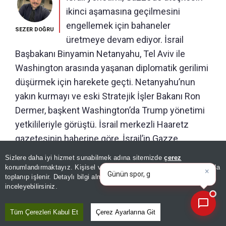
ikinci aşamasına geçilmesini
engellemek için bahaneler
SEZER DOĞRU
üretmeye devam ediyor. İsrail
Başbakanı Binyamin Netanyahu, Tel Aviv ile
Washington arasında yaşanan diplomatik gerilimi
düşürmek için harekete geçti. Netanyahu’nun
yakın kurmayı ve eski Stratejik İşler Bakanı Ron
Dermer, başkent Washington’da Trump yönetimi
yetkilileriyle görüştü. İsrail merkezli Haaretz
gazetesinin haberine göre, İsrail’in Gazze
×
anlaşmasıyla ilgili itirazlarını anlaşma metninin
Günün spor, gündem ve
Sizlere daha iyi hizmet sunabilmek adına sitemizde
çerez
ekonomi gelişmelerini analiz
duyurulmasından sonra iletmesi Washington
konumlandırmaktayız. Kişisel verileriniz, KVKK ve GDPR kapsamında
edi
|
toplanıp işlenir. Detaylı bilgi almak için
Aydınlatma Metnimizi
tarafında büyük öfkeye yol açtı. İsrail tarafı,
📰
Son 30 güne ait haberleri, spor gelişmelerini veya yazar yazılarını sorgulayabilirsiniz.
inceleyebilirsiniz.
masaya getirilen nihai metnin kendi güvenlik
endişelerini sınırlandırdığını savunuyor.
Tüm Çerezleri Kabul Et
Çerez Ayarlarına Git