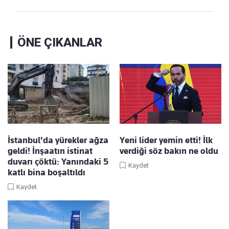
ÖNE ÇIKANLAR
İstanbul'da yürekler ağza
Yeni lider yemin etti! İlk
geldi! İnşaatın istinat
verdiği söz bakın ne oldu
duvarı çöktü: Yanındaki 5
Kaydet
katlı bina boşaltıldı
Kaydet