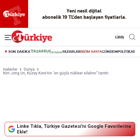
Yeni nesil dijital
abonelik 19 TL’den başlayan fiyatlarla.
GİRİŞ
SON DAKİKA
YAZARLAR
BİZİM SAYFA
GÜNDEM
POLİTİKA
EK
Haberler
Dünya
Kim Jong Un, Kuzey Kore’nin 'en güçlü nükleer silahını” tanıttı
Linke Tıkla, Türkiye Gazetesi'ni Google Favorilerine
Ekle!