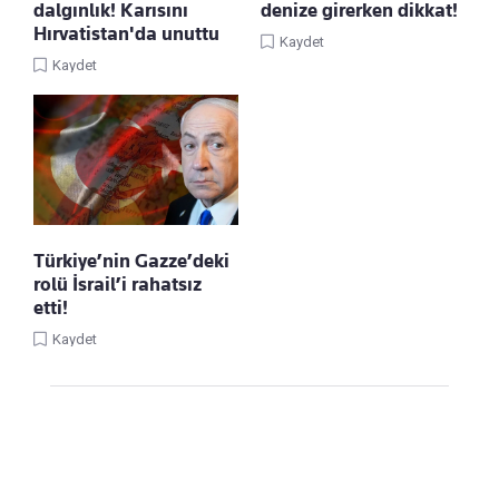
dalgınlık! Karısını
denize girerken dikkat!
Hırvatistan'da unuttu
Kaydet
Kaydet
Türkiye’nin Gazze’deki
rolü İsrail’i rahatsız
etti!
Kaydet