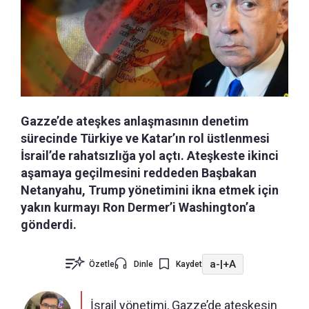
Gazze’de ateşkes anlaşmasının denetim
sürecinde Türkiye ve Katar’ın rol üstlenmesi
İsrail’de rahatsızlığa yol açtı. Ateşkeste ikinci
aşamaya geçilmesini reddeden Başbakan
Netanyahu, Trump yönetimini ikna etmek için
yakın kurmayı Ron Dermer’i Washington’a
gönderdi.
a-
|
+A
Özetle
Dinle
Kaydet
İsrail yönetimi, Gazze’de ateşkesin