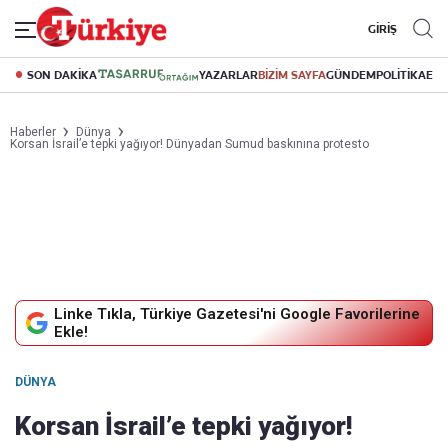
GİRİŞ
SON DAKİKA
YAZARLAR
BİZİM SAYFA
GÜNDEM
POLİTİKA
EK
Haberler
Dünya
Korsan İsrail’e tepki yağıyor! Dünyadan Sumud baskınına protesto
Linke Tıkla, Türkiye Gazetesi'ni Google Favorilerine
Ekle!
DÜNYA
Korsan İsrail’e tepki yağıyor!