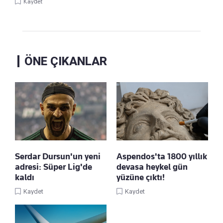
Kaydet
ÖNE ÇIKANLAR
Serdar Dursun'un yeni
Aspendos'ta 1800 yıllık
adresi: Süper Lig'de
devasa heykel gün
kaldı
yüzüne çıktı!
Kaydet
Kaydet