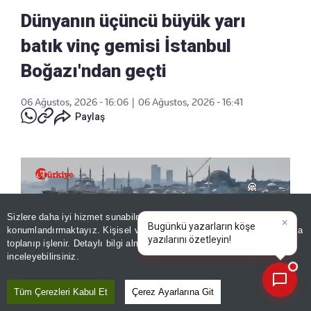
Dünyanın üçüncü büyük yarı
batık vinç gemisi İstanbul
Boğazı'ndan geçti
06 Ağustos, 2026 - 16:06
|
06 Ağustos, 2026 - 16:41
Paylaş
Sizlere daha iyi hizmet sunabilmek adına sitemizde
çerez
×
Bugünkü yazarların köşe
konumlandırmaktayız. Kişisel verileriniz, KVKK ve GDPR kapsamında
yazılarını
|
toplanıp işlenir. Detaylı bilgi almak için
Aydınlatma Metnimizi
📰
Son 30 güne ait haberleri, spor gelişmelerini veya yazar yazılarını sorgulayabilirsiniz.
inceleyebilirsiniz.
Tüm Çerezleri Kabul Et
Çerez Ayarlarına Git