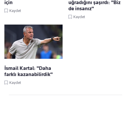
için
uğradığını şaşırdı: "Biz
de insanız"
Kaydet
Kaydet
İsmail Kartal: "Daha
farklı kazanabilirdik"
Kaydet