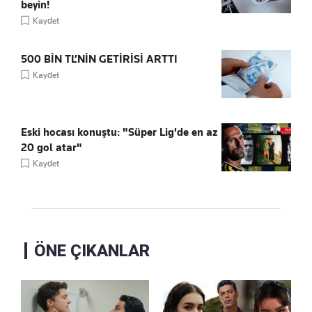
beyin!
Kaydet
500 BİN TL’NİN GETİRİSİ ARTTI
Kaydet
Eski hocası konuştu: "Süper Lig'de en az
20 gol atar"
Kaydet
ÖNE ÇIKANLAR