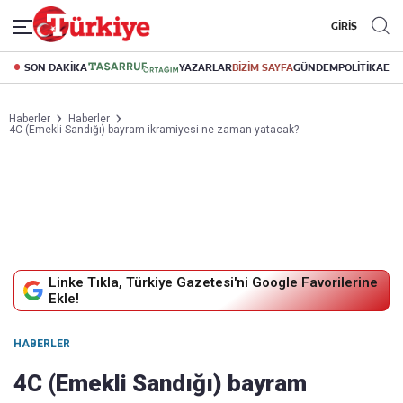
GİRİŞ
SON DAKİKA
YAZARLAR
BİZİM SAYFA
GÜNDEM
POLİTİKA
EK
Haberler
Haberler
4C (Emekli Sandığı) bayram ikramiyesi ne zaman yatacak?
Linke Tıkla, Türkiye Gazetesi'ni Google Favorilerine
Ekle!
HABERLER
4C (Emekli Sandığı) bayram