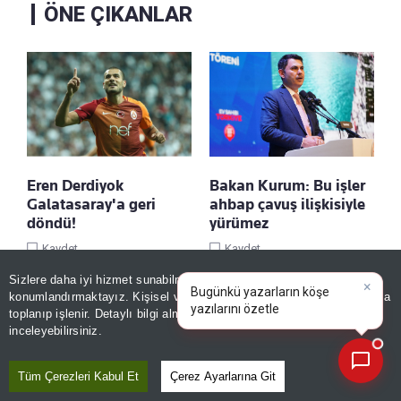
ÖNE ÇIKANLAR
Eren Derdiyok
Bakan Kurum: Bu işler
Galatasaray'a geri
ahbap çavuş ilişkisiyle
döndü!
yürümez
Kaydet
Kaydet
Sizlere daha iyi hizmet sunabilmek adına sitemizde
çerez
×
Bugünkü yazarların köşe
konumlandırmaktayız. Kişisel verileriniz, KVKK ve GDPR kapsamında
yazılarını özetleyin!
|
toplanıp işlenir. Detaylı bilgi almak için
Aydınlatma Metnimizi
📰
Son 30 güne ait haberleri, spor gelişmelerini veya yazar yazılarını sorgulayabilirsiniz.
inceleyebilirsiniz.
Tüm Çerezleri Kabul Et
Çerez Ayarlarına Git