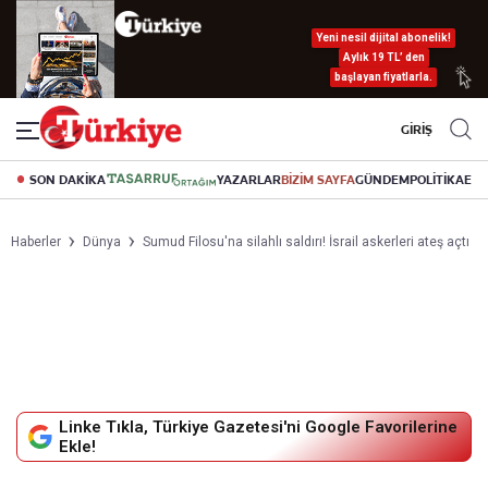
Yeni nesil dijital abonelik!
Aylık 19 TL’ den
başlayan fiyatlarla.
GİRİŞ
SON DAKİKA
YAZARLAR
BİZİM SAYFA
GÜNDEM
POLİTİKA
EK
Haberler
Dünya
Sumud Filosu'na silahlı saldırı! İsrail askerleri ateş açtı
Linke Tıkla, Türkiye Gazetesi'ni Google Favorilerine
Ekle!