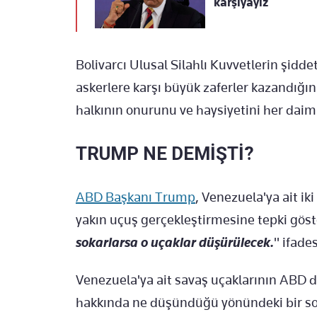
karşıyayız
Bolivarcı Ulusal Silahlı Kuvvetlerin şidde
askerlere karşı büyük zaferler kazandığı
halkının onurunu ve haysiyetini her daim
TRUMP NE DEMİŞTİ?
ABD Başkanı Trump
, Venezuela'ya ait i
yakın uçuş gerçekleştirmesine tepki göst
sokarlarsa o uçaklar düşürülecek.
" ifade
Venezuela'ya ait savaş uçaklarının ABD 
hakkında ne düşündüğü yönündeki bir s