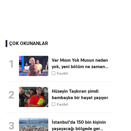
Kaçırmayın
Ücretsiz üye olun, gündemi
şekillendiren gelişmeleri önce siz duyun
ÇOK OKUNANLAR
Var Mısın Yok Musun neden
1
yok, yeni bölüm ne zaman...
Kaydet
Hüseyin Taşkıran şimdi
2
bambaşka bir hayat yaşıyor
Kaydet
İstanbul'da 150 bin kişinin
3
yaşayacağı bölgede ger...