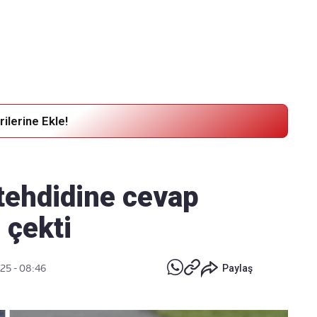
Haber Verin
Editör masamıza bilgi ve materyal
göndermek için
tıklayın
ilerine Ekle!
tehdidine cevap
 çekti
025 - 08:46
Paylaş