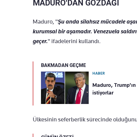
MADURO'DAN GÖZDAĞI
Maduro, "
Şu anda silahsız mücadele aşama
kurumsal bir aşamadır. Venezuela saldır
geçer.
" ifadelerini kullandı.
BAKMADAN GEÇME
HABER
Maduro, Trump'ın a
istiyorlar
Ülkesinin seferberlik sürecinde olduğun