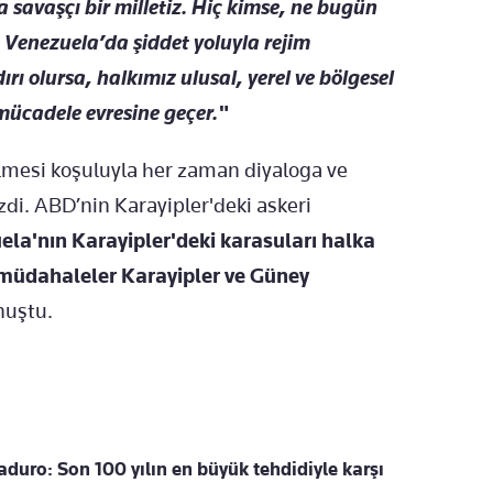
 savaşçı bir milletiz. Hiç kimse, ne bugün
, Venezuela’da şiddet yoluyla rejim
rı olursa, halkımız ulusal, yerel ve bölgesel
 mücadele evresine geçer."
lmesi koşuluyla her zaman diyaloga ve
zdi. ABD’nin Karayipler'deki askeri
ela'nın Karayipler'deki karasuları halka
e müdahaleler Karayipler ve Güney
nuştu.
aduro: Son 100 yılın en büyük tehdidiyle karşı