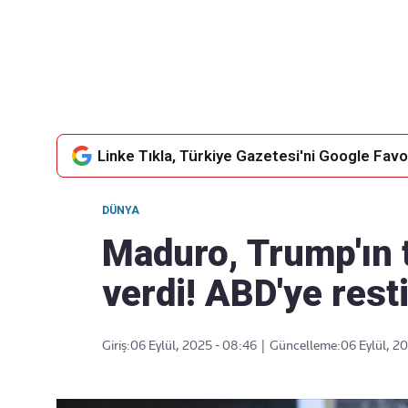
Takip Edin
Favori mecralarınızda haber
akışımıza ulaşın
Linke Tıkla, Türkiye Gazetesi'ni Google Favor
DÜNYA
Maduro, Trump'ın 
verdi! ABD'ye resti
Giriş:
06 Eylül, 2025 - 08:46
|
Güncelleme:
06 Eylül, 2