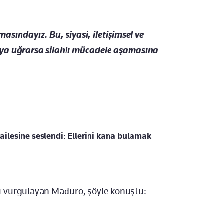
sındayız. Bu, siyasi, iletişimsel ve
ıya uğrarsa silahlı mücadele aşamasına
ilesine seslendi: Ellerini kana bulamak
u vurgulayan Maduro, şöyle konuştu: