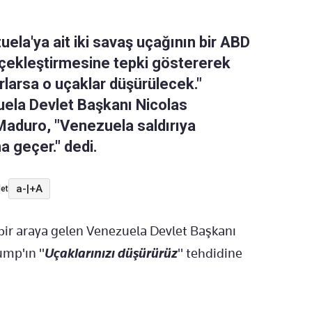
la'ya ait iki savaş uçağının bir ABD
çekleştirmesine tepki göstererek
arlarsa o uçaklar düşürülecek."
uela Devlet Başkanı Nicolas
 Maduro, "Venezuela saldırıya
 geçer." dedi.
a-
|
+A
et
bir araya gelen Venezuela Devlet Başkanı
ump'ın "
Uçaklarınızı düşürürüz
" tehdidine