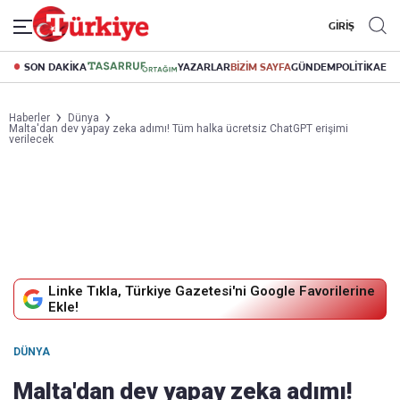
GİRİŞ
SON DAKİKA
YAZARLAR
BİZİM SAYFA
GÜNDEM
POLİTİKA
EK
Haberler
Dünya
Malta'dan dev yapay zeka adımı! Tüm halka ücretsiz ChatGPT erişimi
verilecek
Linke Tıkla, Türkiye Gazetesi'ni Google Favorilerine
Ekle!
DÜNYA
Malta'dan dev yapay zeka adımı!