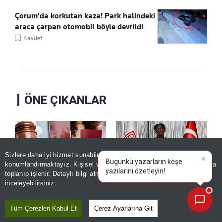
Çorum'da korkutan kaza! Park halindeki
araca çarpan otomobil böyle devrildi
Kaydet
ÖNE ÇIKANLAR
Sizlere daha iyi hizmet sunabilmek adına sitemizde
çerez
×
Bugünkü yazarların köşe
konumlandırmaktayız. Kişisel verileriniz, KVKK ve GDPR kapsamında
yazılarını özetleyin!
toplanıp işlenir. Detaylı bilgi almak için
Aydınlatma Metnimizi
📰
Son 30 güne ait haberleri, spor gelişmelerini veya yazar yazılarını sorgulayabilirsiniz.
inceleyebilirsiniz.
Yargıtay’dan boşanma
Samsunspor'da 8
davasında 'duş' kararı!
oyuncu gitti, 7 oyuncu
Tüm Çerezleri Kabul Et
Çerez Ayarlarına Git
geldi
Kaydet