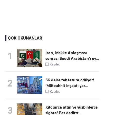
Kaçırmayın
Ücretsiz üye olun, gündemi şekillendiren gelişmeleri önce siz duyun
ÇOK OKUNANLAR
İran, Mekke Anlaşması
1
sonrası Suudi Arabistan'ı uy...
Kaydet
56 daire tek fatura ödüyor!
2
‘Müteahhit inşaatı yar...
Kaydet
Kilolarca altın ve yüzbinlerce
3
sigara! Pes dedirtt...