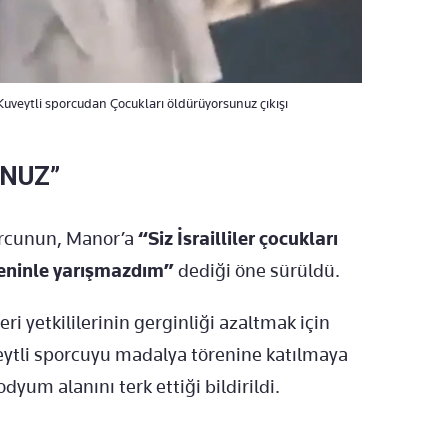
! Kuveytli sporcudan Çocukları öldürüyorsunuz çıkışı
NUZ”
porcunun, Manor’a
“Siz İsrailliler çocukları
seninle yarışmazdım”
dediği öne sürüldü.
ri yetkililerinin gerginliği azaltmak için
uveytli sporcuyu madalya törenine katılmaya
yum alanını terk ettiği bildirildi.