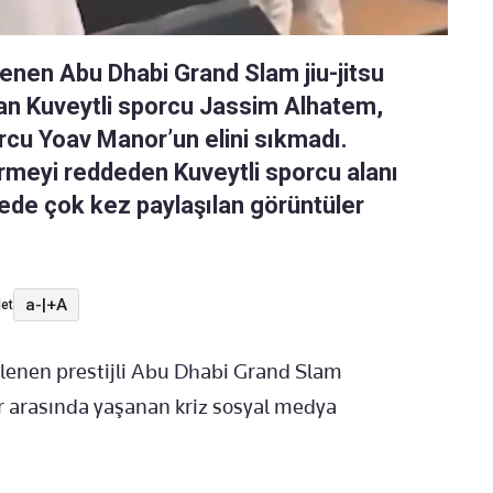
lenen Abu Dhabi Grand Slam jiu-jitsu
an Kuveytli sporcu Jassim Alhatem,
rcu Yoav Manor’un elini sıkmadı.
vermeyi reddeden Kuveytli sporcu alanı
rede çok kez paylaşılan görüntüler
a-
|
+A
et
nlenen prestijli Abu Dhabi Grand Slam
ar arasında yaşanan kriz sosyal medya