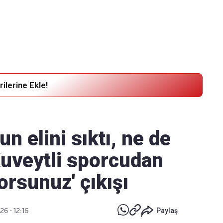
Haber Verin
Editör masamıza bilgi ve materyal göndermek için
tıklayın
ilerine Ekle!
un elini sıktı, ne de
 Kuveytli sporcudan
orsunuz' çıkışı
26 - 12:16
Paylaş