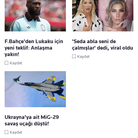
F.Bahçe'den Lukaku için
'Seda abla seni de
yeni teklif: Anlaşma
çalmışlar' dedi, viral oldu
yakın!
Kaydet
Kaydet
Ukrayna'ya ait MiG-29
savaş uçağı düştü!
Kaydet