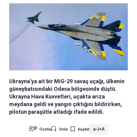
Ukrayna’ya ait bir MiG-29 savaş uçağı, ülkenin
güneybatısındaki Odesa bölgesinde düştü.
Ukrayna Hava Kuvvetleri, uçakta arıza
meydana geldi ve yangın çıktığını bildirirken,
pilotun paraşütle atladığı ifade edildi.
a-
|
+A
Özetle
Dinle
Kaydet