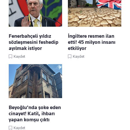
Fenerbahçeli yıldız
İngiltere resmen ilan
sözleşmesini feshedip
etti! 45 milyon insanı
ayılmak istiyor
etkiliyor
Kaydet
Kaydet
Beyoğlu'nda şoke eden
cinayet! Katil, ihbarı
yapan komşu çıktı
Kaydet