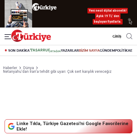
Yeni nesil dijital abonelik!
Aylık 19 TL’ den
başlayan fiyatlarla.
GİRİŞ
SON DAKİKA
YAZARLAR
BİZİM SAYFA
GÜNDEM
POLİTİKA
EK
Haberler
Dünya
Netanyahu'dan İran'a tehdit gibi uyarı: Çok sert karşılık vereceğiz
Linke Tıkla, Türkiye Gazetesi'ni Google Favorilerine
Ekle!