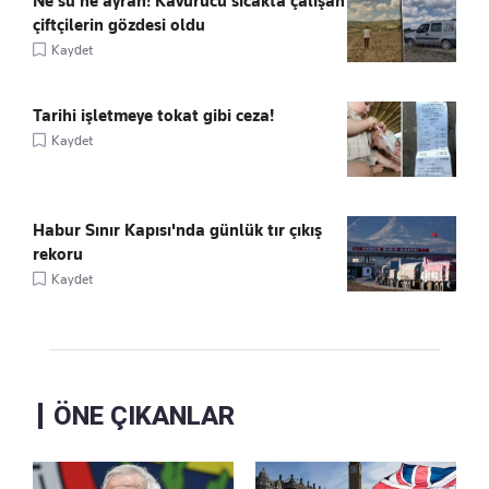
Ne su ne ayran! Kavurucu sıcakta çalışan
çiftçilerin gözdesi oldu
Kaydet
Tarihi işletmeye tokat gibi ceza!
Kaydet
Habur Sınır Kapısı'nda günlük tır çıkış
rekoru
Kaydet
ÖNE ÇIKANLAR