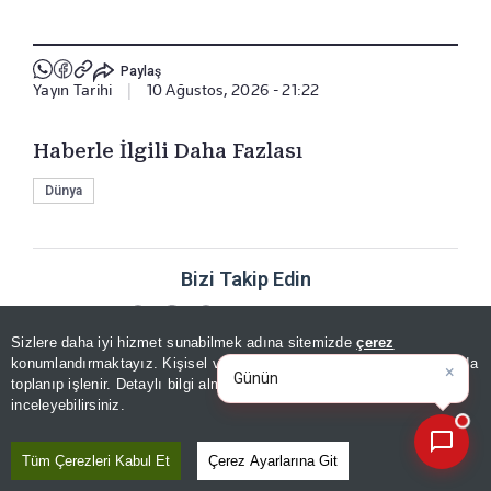
Paylaş
Yayın Tarihi
|
10 Ağustos, 2026 - 21:22
Haberle İlgili Daha Fazlası
Dünya
Bizi Takip Edin
×
Günün spor, gündem ve
Sizlere daha iyi hizmet sunabilmek adına sitemizde
çerez
ekonomi gelişmelerini analiz e
konumlandırmaktayız. Kişisel verileriniz, KVKK ve GDPR kapsamında
toplanıp işlenir. Detaylı bilgi almak için
Aydınlatma Metnimizi
📰
Son 30 güne ait haberleri, spor gelişmelerini veya yazar yazılarını sorgulayabilirsiniz.
inceleyebilirsiniz.
YORUMLAR
Tüm Çerezleri Kabul Et
Çerez Ayarlarına Git