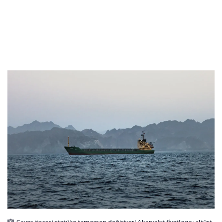
Savaş öncesi statüko tamamen değişiyor! Akaryakıt fiyatlarını altüst