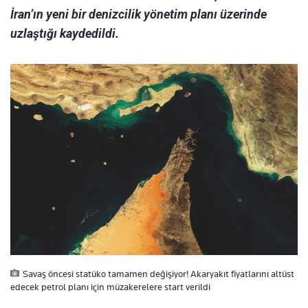
İran’ın yeni bir denizcilik yönetim planı üzerinde
uzlaştığı kaydedildi.
Savaş öncesi statüko tamamen değişiyor! Akaryakıt fiyatlarını altüst
edecek petrol planı için müzakerelere start verildi