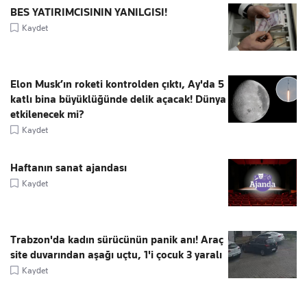
BES YATIRIMCISININ YANILGISI!
Kaydet
Elon Musk’ın roketi kontrolden çıktı, Ay'da 5
katlı bina büyüklüğünde delik açacak! Dünya
etkilenecek mi?
Kaydet
Haftanın sanat ajandası
Kaydet
Trabzon'da kadın sürücünün panik anı! Araç
site duvarından aşağı uçtu, 1'i çocuk 3 yaralı
Kaydet