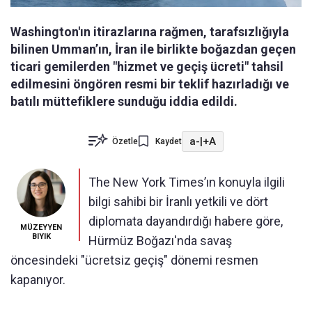
Washington'ın itirazlarına rağmen, tarafsızlığıyla
bilinen Umman’ın, İran ile birlikte boğazdan geçen
ticari gemilerden "hizmet ve geçiş ücreti" tahsil
edilmesini öngören resmi bir teklif hazırladığı ve
batılı müttefiklere sunduğu iddia edildi.
a-
|
+A
Özetle
Kaydet
The New York Times’ın konuyla ilgili
bilgi sahibi bir İranlı yetkili ve dört
diplomata dayandırdığı habere göre,
MÜZEYYEN
BIYIK
Hürmüz Boğazı'nda savaş
öncesindeki "ücretsiz geçiş" dönemi resmen
kapanıyor.