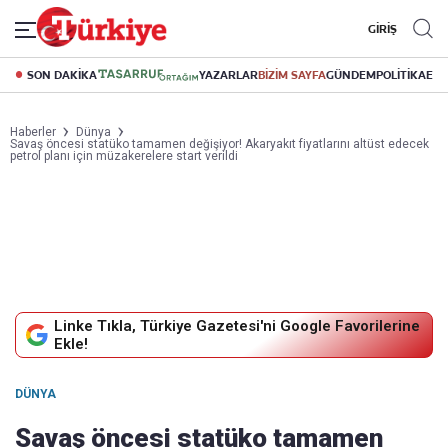
GİRİŞ
SON DAKİKA
YAZARLAR
BİZİM SAYFA
GÜNDEM
POLİTİKA
EK
Haberler
Dünya
Savaş öncesi statüko tamamen değişiyor! Akaryakıt fiyatlarını altüst edecek
petrol planı için müzakerelere start verildi
Linke Tıkla, Türkiye Gazetesi'ni Google Favorilerine
Ekle!
DÜNYA
Savaş öncesi statüko tamamen