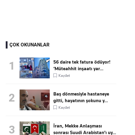
Kaçırmayın
Ücretsiz üye olun, gündemi şekillendiren gelişmeleri önce siz duyun
ÇOK OKUNANLAR
56 daire tek fatura ödüyor!
1
‘Müteahhit inşaatı yar...
Kaydet
Baş dönmesiyle hastaneye
2
gitti, hayatının şokunu y...
Kaydet
İran, Mekke Anlaşması
3
sonrası Suudi Arabistan'ı uy...