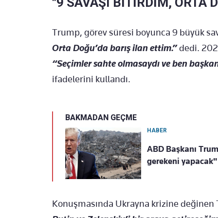
"9 SAVAŞI BİTİRDİM, ORTA 
Trump, görev süresi boyunca 9 büyük sava
Orta Doğu’da barış ilan ettim.”
dedi. 202
“Seçimler sahte olmasaydı ve ben başka
ifadelerini kullandı.
BAKMADAN GEÇME
HABER
ABD Başkanı Trump
gerekeni yapacak"
Konuşmasında Ukrayna krizine değinen