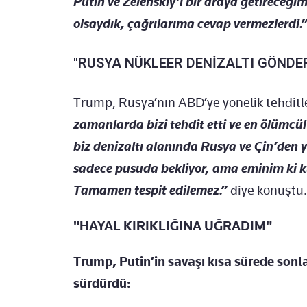
Putin ve Zelenskiy’i bir araya getireceği
olsaydık, çağrılarıma cevap vermezlerdi.
"RUSYA NÜKLEER DENİZALTI GÖNDER
Trump, Rusya’nın ABD’ye yönelik tehditle
zamanlarda bizi tehdit etti ve en ölümcül
biz denizaltı alanında Rusya ve Çin’den y
sadece pusuda bekliyor, ama eminim ki
Tamamen tespit edilemez.”
diye konuştu.
"HAYAL KIRIKLIĞINA UĞRADIM"
Trump, Putin’in savaşı kısa sürede sonl
sürdürdü: