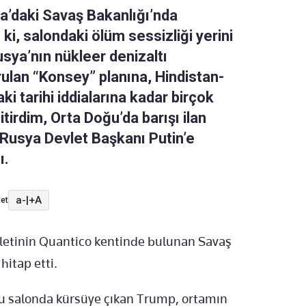
a’daki Savaş Bakanlığı’nda
ki, salondaki ölüm sessizliği yerini
usya’nın nükleer denizaltı
rulan “Konsey” planına, Hindistan-
i tarihi iddialarına kadar birçok
itirdim, Orta Doğu’da barışı ilan
Rusya Devlet Başkanı Putin’e
ı.
a-
|
+A
et
aletinin Quantico kentinde bulunan Savaş
hitap etti.
u salonda kürsüye çıkan Trump, ortamın