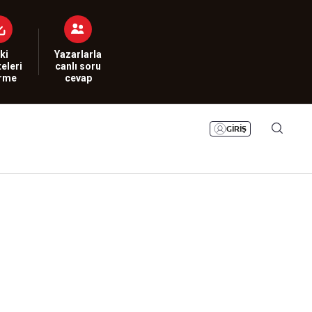
Bizim Sayfa
Namaz Vakitleri
Sesli Yayınlar
ki
Yazarlarla
eleri
canlı soru
irme
cevap
GİRİŞ