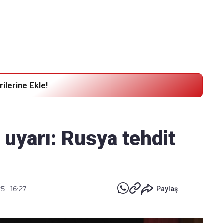
Haber Verin
Editör masamıza bilgi ve materyal göndermek için
tıklayın
ilerine Ekle!
uyarı: Rusya tehdit
5 - 16:27
Paylaş