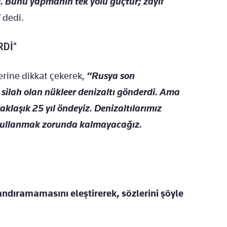
m. Bunu yapmanın tek yolu güçtür; zayıf
”
dedi.
Dİ"
rine dikkat çekerek,
“Rusya son
 silah olan nükleer denizaltı gönderdi. Ama
aklaşık 25 yıl öndeyiz.
Denizaltılarımız
 kullanmak zorunda kalmayacağız.
andıramamasını eleştirerek, sözlerini şöyle