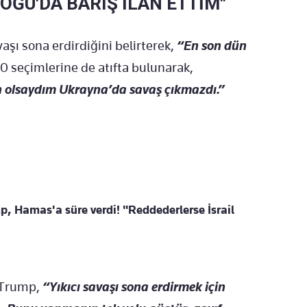
DOĞU'DA BARIŞ İLAN ETTİM"
şı sona erdirdiğini belirterek,
“En son dün
0 seçimlerine de atıfta bulunarak,
n olsaydım Ukrayna’da savaş çıkmazdı.”
, Hamas'a süre verdi! "Reddederlerse İsrail
 Trump,
“Yıkıcı savaşı sona erdirmek için