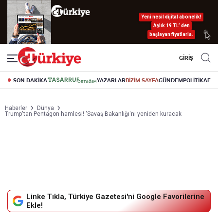
Yeni nesil dijital abonelik!
Aylık 19 TL’ den
başlayan fiyatlarla.
GİRİŞ
SON DAKİKA
YAZARLAR
BİZİM SAYFA
GÜNDEM
POLİTİKA
EK
Haberler
Dünya
Trump'tan Pentagon hamlesi! 'Savaş Bakanlığı'nı yeniden kuracak
Linke Tıkla, Türkiye Gazetesi'ni Google Favorilerine
Ekle!