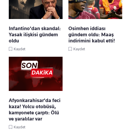
Infantino'dan skandal:
Osimhen iddiası
Yasak ilişkisi gündem
gündem oldu: Maaş
oldu
indirimini kabul etti!
Kaydet
Kaydet
Afyonkarahisar'da feci
kaza! Yolcu otobüsü,
kamyonete çarptı: Ölü
ve yaralılar var
Kaydet