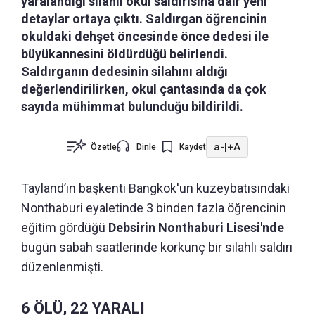
yaralandığı silahlı okul saldırısına dair yeni
detaylar ortaya çıktı. Saldırgan öğrencinin
okuldaki dehşet öncesinde önce dedesi ile
büyükannesini öldürdüğü belirlendi.
Saldırganın dedesinin silahını aldığı
değerlendirilirken, okul çantasında da çok
sayıda mühimmat bulunduğu bildirildi.
a-
|
+A
Özetle
Dinle
Kaydet
Tayland’ın başkenti Bangkok'un kuzeybatısındaki
Nonthaburi eyaletinde 3 binden fazla öğrencinin
eğitim gördüğü
Debsirin Nonthaburi Lisesi'nde
bugün sabah saatlerinde korkunç bir silahlı saldırı
düzenlenmişti.
6 ÖLÜ, 22 YARALI