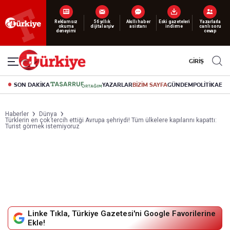
Yeni nesil dijital
Reklamsız
56 yıllık
Akıllı haber
Eski gazeteleri
Yazarlarla
abonelik 19 TL’den başlayan fiyatlarla.
okuma
dijital arşiv
asistanı
indirme
canlı soru
deneyimi
cevap
GİRİŞ
SON DAKİKA
YAZARLAR
BİZİM SAYFA
GÜNDEM
POLİTİKA
EK
Haberler
Dünya
Türklerin en çok tercih ettiği Avrupa şehriydi! Tüm ülkelere kapılarını kapattı:
Turist görmek istemiyoruz
Linke Tıkla, Türkiye Gazetesi'ni Google Favorilerine
Ekle!