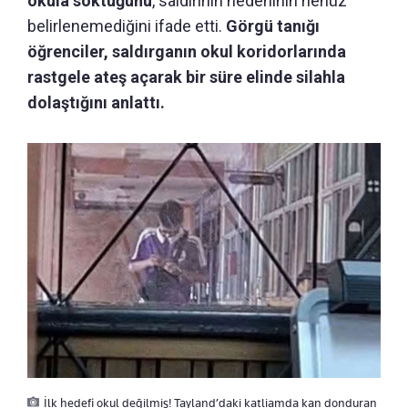
okula soktuğunu
, saldırının nedeninin henüz
belirlenemediğini ifade etti.
Görgü tanığı
öğrenciler, saldırganın okul koridorlarında
rastgele ateş açarak bir süre elinde silahla
dolaştığını anlattı.
İlk hedefi okul değilmiş! Tayland’daki katliamda kan donduran