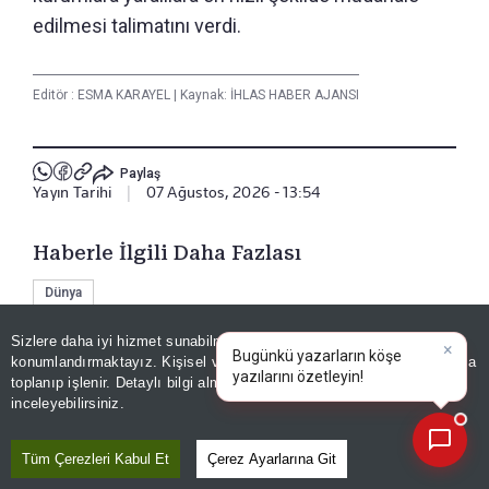
edilmesi talimatını verdi.
Editör :
ESMA KARAYEL
|
Kaynak: İHLAS HABER AJANSI
Paylaş
Yayın Tarihi
|
07 Ağustos, 2026 - 13:54
Haberle İlgili Daha Fazlası
Dünya
Sizlere daha iyi hizmet sunabilmek adına sitemizde
çerez
konumlandırmaktayız. Kişisel verileriniz, KVKK ve GDPR kapsamında
×
Bugünkü yazarların köşe
Bizi Takip Edin
toplanıp işlenir. Detaylı bilgi almak için
Aydınlatma Metnimizi
📰
Son 30 güne ait haberleri, spor gelişmelerini veya yazar yazılarını sorgulayabilirsiniz.
inceleyebilirsiniz.
Tüm Çerezleri Kabul Et
Çerez Ayarlarına Git