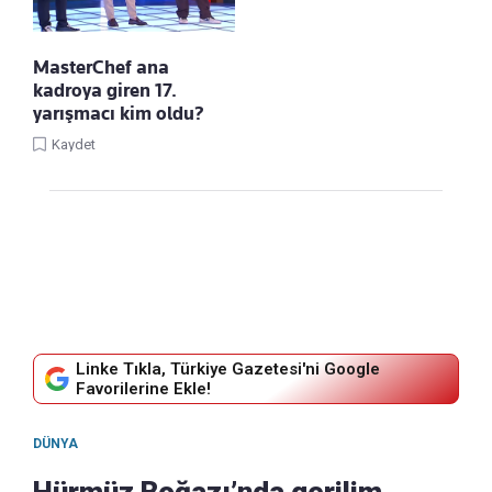
MasterChef ana
kadroya giren 17.
yarışmacı kim oldu?
Kaydet
Linke Tıkla, Türkiye Gazetesi'ni Google
Favorilerine Ekle!
DÜNYA
Hürmüz Boğazı’nda gerilim