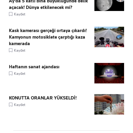
Ay'da 5 katlı bina büyüklüğünde delik
açacak! Dünya etkilenecek mi?
Kaydet
Kask kamerası gerçeği ortaya çıkardı!
Kamyonun motosiklete çarptığı kaza
kamerada
Kaydet
Haftanın sanat ajandası
Kaydet
KONUTTA ORANLAR YÜKSELDİ!
Kaydet