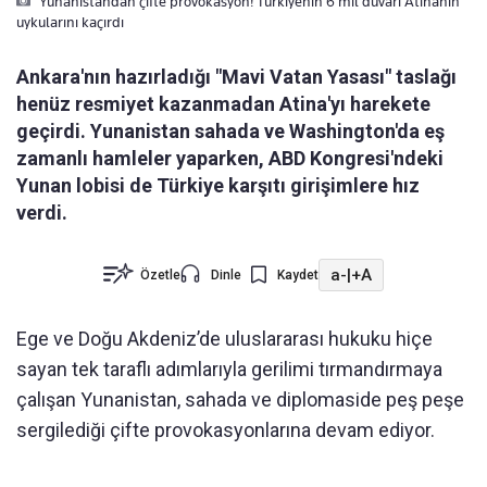
Yunanistandan çifte provokasyon! Türkiyenin 6 mil duvarı Atinanın
uykularını kaçırdı
Ankara'nın hazırladığı "Mavi Vatan Yasası" taslağı
henüz resmiyet kazanmadan Atina'yı harekete
geçirdi. Yunanistan sahada ve Washington'da eş
zamanlı hamleler yaparken, ABD Kongresi'ndeki
Yunan lobisi de Türkiye karşıtı girişimlere hız
verdi.
a-
|
+A
Özetle
Dinle
Kaydet
Ege ve Doğu Akdeniz’de uluslararası hukuku hiçe
sayan tek taraflı adımlarıyla gerilimi tırmandırmaya
çalışan Yunanistan, sahada ve diplomaside peş peşe
sergilediği çifte provokasyonlarına devam ediyor.