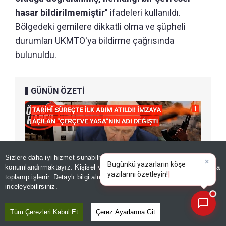
hasar bildirilmemiştir
" ifadeleri kullanıldı.
Bölgedeki gemilere dikkatli olma ve şüpheli
durumları UKMTO'ya bildirme çağrısında
bulunuldu.
GÜNÜN ÖZETİ
Sizlere daha iyi hizmet sunabilmek adına sitemizde
çerez
×
Bugünkü yazarların köşe
konumlandırmaktayız. Kişisel verileriniz, KVKK ve GDPR kapsamında
yazılarını özet
|
toplanıp işlenir. Detaylı bilgi almak için
Aydınlatma Metnimizi
📰
Son 30 güne ait haberleri, spor gelişmelerini veya yazar yazılarını sorgulayabilirsiniz.
inceleyebilirsiniz.
Tüm Çerezleri Kabul Et
Çerez Ayarlarına Git