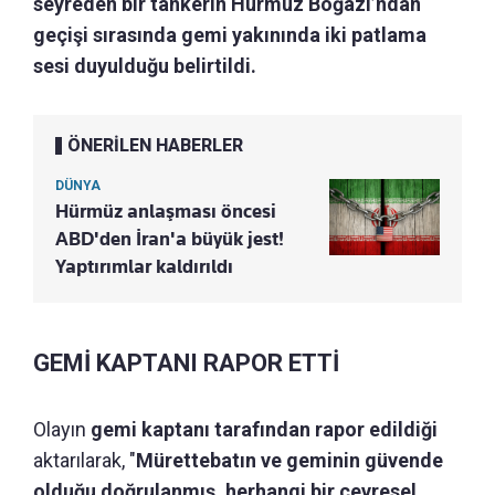
seyreden bir tankerin Hürmüz Boğazı’ndan
geçişi sırasında gemi yakınında iki patlama
sesi duyulduğu belirtildi.
ÖNERİLEN HABERLER
DÜNYA
Hürmüz anlaşması öncesi
ABD'den İran'a büyük jest!
Yaptırımlar kaldırıldı
GEMİ KAPTANI RAPOR ETTİ
Olayın
gemi kaptanı tarafından rapor edildiği
aktarılarak, "
Mürettebatın ve geminin güvende
olduğu doğrulanmış, herhangi bir çevresel