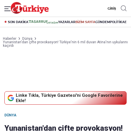
GİRİŞ
SON DAKİKA
YAZARLAR
BİZİM SAYFA
GÜNDEM
POLİTİKA
EK
Haberler
Dünya
Yunanistan'dan çifte provokasyon! Türkiye'nin 6 mil duvarı Atina'nın uykularını
kaçırdı
Linke Tıkla, Türkiye Gazetesi'ni Google Favorilerine
Ekle!
DÜNYA
Yunanistan'dan çifte provokasyon!