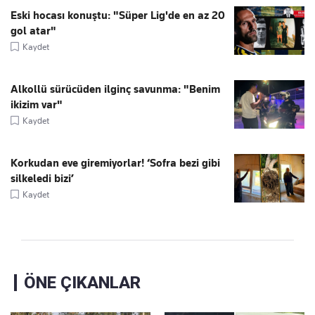
Eski hocası konuştu: "Süper Lig'de en az 20
gol atar"
Kaydet
Alkollü sürücüden ilginç savunma: "Benim
ikizim var"
Kaydet
Korkudan eve giremiyorlar! ‘Sofra bezi gibi
silkeledi bizi’
Kaydet
ÖNE ÇIKANLAR