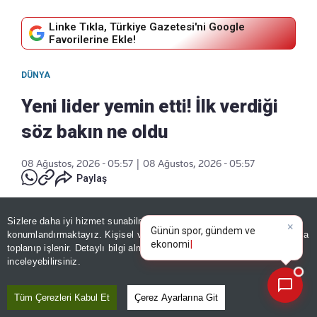
Linke Tıkla, Türkiye Gazetesi'ni Google
Favorilerine Ekle!
DÜNYA
Yeni lider yemin etti! İlk verdiği
söz bakın ne oldu
08 Ağustos, 2026 - 05:57
|
08 Ağustos, 2026 - 05:57
Paylaş
×
Günün spor, gündem ve
Sizlere daha iyi hizmet sunabilmek adına sitemizde
çerez
ekonomi gelişmelerini analiz
konumlandırmaktayız. Kişisel verileriniz, KVKK ve GDPR kapsamında
edin!
toplanıp işlenir. Detaylı bilgi almak için
Aydınlatma Metnimizi
📰
Son 30 güne ait haberleri, spor gelişmelerini veya yazar yazılarını sorgulayabilirsiniz.
inceleyebilirsiniz.
Tüm Çerezleri Kabul Et
Çerez Ayarlarına Git