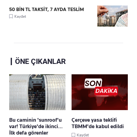
50 BİN TL TAKSİT, 7 AYDA TESLİM
Kaydet
ÖNE ÇIKANLAR
Bu caminin 'sunroof'u
Çerçeve yasa teklifi
var! Türkiye'de ikinci...
TBMM'de kabul edildi
İlk defa görenler
Kaydet