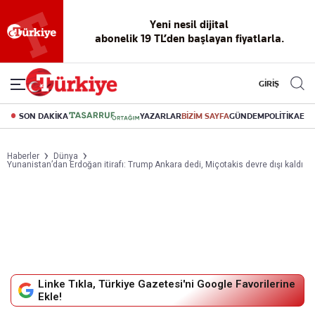
Yeni nesil dijital
abonelik 19 TL’den başlayan fiyatlarla.
GİRİŞ
SON DAKİKA
YAZARLAR
BİZİM SAYFA
GÜNDEM
POLİTİKA
EK
Haberler
Dünya
Yunanistan’dan Erdoğan itirafı: Trump Ankara dedi, Miçotakis devre dışı kaldı
Linke Tıkla, Türkiye Gazetesi'ni Google Favorilerine
Ekle!