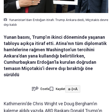
Yunanistan’dan Erdoğan itirafı: Trump Ankara dedi, Miçotakis devre
dışı kaldı
Yunan basını, Trump’ın ikinci döneminde yaşanan
tabloyu açıkça itiraf etti. Atina’nın tüm diplomatik
hamlelerine rağmen Washington’un tercihini
Ankara’dan yana kullandığı belirtilirken,
Cumhurbaşkanı Erdoğan’la kurulan doğrudan
temasın Miçotakis’i devre dışı bıraktığı öne
sürüldü
a-
|
+A
Özetle
Kaydet
Kathimerini’de Chris Wright ve Doug Bergham’ın
kaleme aldığı yazıda, ABD Başkanı Donald Trump’ın