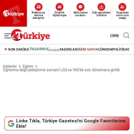
Reklamsız
56 yıllık
Akıllı haber
Eski gazeteleri
Yazarlarla
okuma
dijital arşiv
asistanı
indirme
canlı soru
deneyimi
cevap
GİRİŞ
SON DAKİKA
YAZARLAR
BİZİM SAYFA
GÜNDEM
POLİTİKA
EK
Haberler
Eğitim
Öğrenme değil pekiştirme zamanı! LGS ve YKS’de son dönemece girildi
Linke Tıkla, Türkiye Gazetesi'ni Google Favorilerine
Ekle!