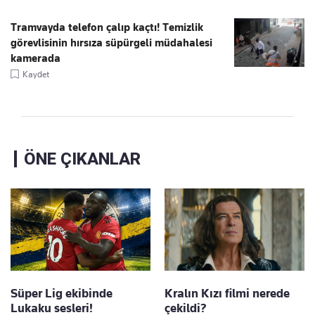
Tramvayda telefon çalıp kaçtı! Temizlik
görevlisinin hırsıza süpürgeli müdahalesi
kamerada
Kaydet
ÖNE ÇIKANLAR
Süper Lig ekibinde
Kralın Kızı filmi nerede
Lukaku sesleri!
çekildi?