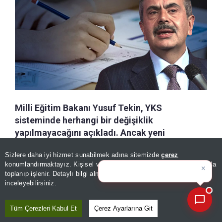
Milli Eğitim Bakanı Yusuf Tekin, YKS
sisteminde herhangi bir değişiklik
yapılmayacağını açıkladı. Ancak yeni
müfredatla eğitim gören öğrencilerin gireceği
Sizlere daha iyi hizmet sunabilmek adına sitemizde
çerez
sınavlarda soruların müfredata göre
konumlandırmaktayız. Kişisel verileriniz, KVKK ve GDPR kapsamında
×
hazırlanacağını belirten Tekin, "Eski soru
Bugünkü yazarların köşe
toplanıp işlenir. Detaylı bilgi almak için
Aydınlatma Metnimizi
📰
Son 30 güne ait haberleri, spor gelişmelerini veya yazar yazılarını sorgulayabilirsiniz.
bankaları artık yeterli olmayacak" dedi.
inceleyebilirsiniz.
Tüm Çerezleri Kabul Et
Çerez Ayarlarına Git
a-
|
+A
Özetle
Dinle
Kaydet