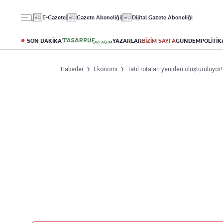
Gündem
Ekonomi
Spor
E-Gazete
Gazete Aboneliği
Dijital Gazete Aboneliği
Politika
Borsa
Futbol
Eğitim
Altın
Puan Durumu
SON DAKİKA
YAZARLAR
BİZİM SAYFA
GÜNDEM
POLİTİK
Döviz
Fikstür
Hisse Senedi
Şampiyonlar Ligi
Haberler
Ekonomi
Tatil rotaları yeniden oluşturuluyor
Kripto Para
Avrupa Ligi
Emlak
Basketbol
T-Otomobil
Turizm
Yazarlar
Diğer Kategoriler
Kurumsal
Bugünün Yazarları
Magazin
Hakkımızda
Tüm Yazarlar
Teknoloji
İletişim
Resmî Ilanlar
Künye
Haberler
Gazete Aboneliği
Foto Haber
Danışma Telefonları
Video Galeri
Yasal
Reklam Ver