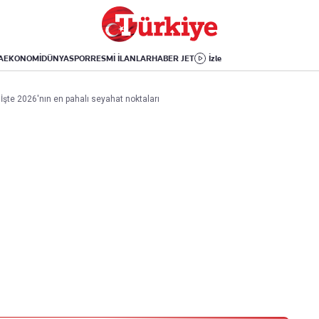
Dünya
Yaşam
Kültür-Sanat
Orta Doğu
Sağlık
Sinema
Avrupa
Hava Durumu
Arkeoloji
A
EKONOMİ
DÜNYA
SPOR
RESMİ İLANLAR
HABER JET
İzle
Amerika
Yemek
Kitap
Afrika
Seyahat
Tarih
! İşte 2026'nın en pahalı seyahat noktaları
İsrail-Gazze
Aktüel
Uygulamalar