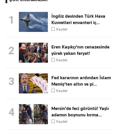
İngiliz devinden Türk Hava
1
Kuvvetleri envanteri iç...
Kaçırmayın
Kaydet
Ücretsiz üye olun, gündemi
şekillendiren gelişmeleri önce siz duyun
Eren Kaşıkçı'nın cenazesinde
2
yürek yakan feryat!
Kaydet
Fed kararının ardından İslam
3
Memiş'ten altın ve pi...
Kaydet
Mersin'de feci görüntü! Yaşlı
4
adamın boynunu kırma...
Kaydet