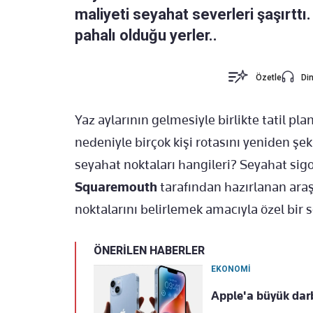
maliyeti seyahat severleri şaşırtt
pahalı olduğu yerler..
Özetle
Din
Yaz aylarının gelmesiyle birlikte tatil pla
nedeniyle birçok kişi rotasını yeniden şek
seyahat noktaları hangileri? Seyahat sig
Squaremouth
tarafından hazırlanan araş
noktalarını belirlemek amacıyla özel bir
ÖNERİLEN HABERLER
EKONOMİ
Apple'a büyük darb