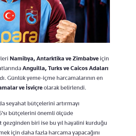
leri
Namibya, Antarktika ve Zimbabve
için
yatlarında
Anguilla, Turks ve Caicos Adaları
 aldı. Günlük yeme-içme harcamalarının en
malar ve İsviçre
olarak belirlendi.
da seyahat bütçelerini artırmayı
6'sı bütçelerini önemli ölçüde
rt gezginden biri ise bu yıl hayalini kurduğu
lmek için daha fazla harcama yapacağını