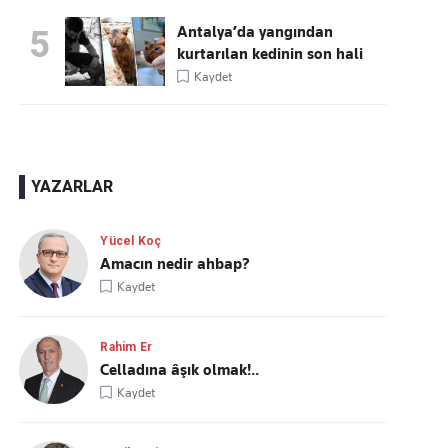
Antalya’da yangından
5
kurtarılan kedinin son hali
Kaydet
YAZARLAR
Yücel Koç
Amacın nedir ahbap?
Kaydet
Rahim Er
Celladına âşık olmak!..
Kaydet