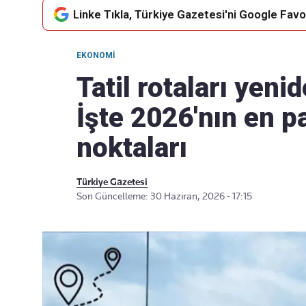
Linke Tıkla, Türkiye Gazetesi'ni Google Favor
EKONOMI
Takip Edin
Favori mecralarınızda haber
Tatil rotaları yeni
akışımıza ulaşın
İşte 2026'nın en p
noktaları
Türkiye Gazetesi
Son Güncelleme: 30 Haziran, 2026 - 17:15