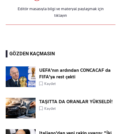
Editör masasıyla bilgi ve materyal paylaşmak için
tıklayın
GÖZDEN KAÇMASIN
UEFA'nın ardından CONCACAF da
FIFA'ya rest çekti
Kaydet
TAŞITTA DA ORANLAR YÜKSELDİ!
Kaydet
Italiano'dan yeni rakip uyarısı: "İki