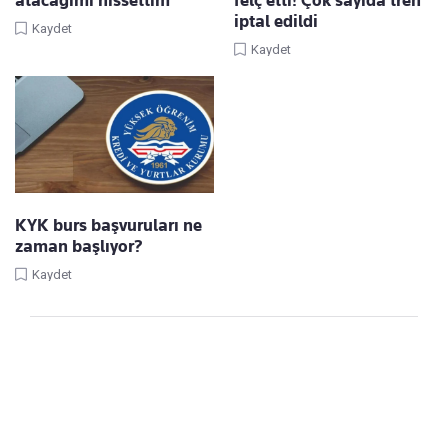
atacağımı hissettim"
felç etti! Çok sayıda tren
iptal edildi
Kaydet
Kaydet
KYK burs başvuruları ne
zaman başlıyor?
Kaydet