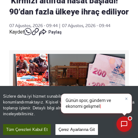
‘Kırmızı altın’da hasat başladı!
90’dan fazla ülkeye ihraç ediliyor
07 Ağustos, 2026 - 09:44
|
07 Ağustos, 2026 - 09:44
Kaydet
Paylaş
×
Günün spor, gündem ve
Sizlere daha iyi hizmet sunabilmek adına sitemizde
çerez
ekonomi gelişmelerini analiz
konumlandırmaktayız. Kişisel verileriniz, KVKK ve GDPR kapsamında
edin!
toplanıp işlenir. Detaylı bilgi almak için
Aydınlatma Metnimizi
📰
Son 30 güne ait haberleri, spor gelişmelerini veya yazar yazılarını sorgulayabilirsiniz.
inceleyebilirsiniz.
İhracatın 'kırmızı altın'ı olarak anılan kuru
Tüm Çerezleri Kabul Et
Çerez Ayarlarına Git
domateste tarım işçilerinin yoğun mesaisi