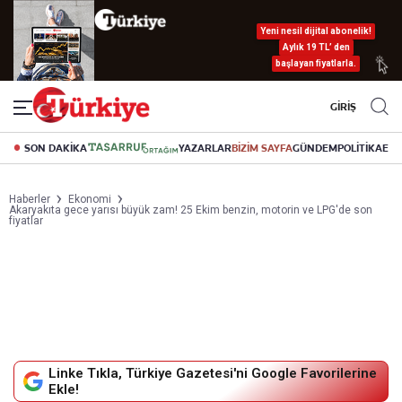
Yeni nesil dijital abonelik!
Aylık 19 TL’ den
başlayan fiyatlarla.
GİRİŞ
SON DAKİKA
YAZARLAR
BİZİM SAYFA
GÜNDEM
POLİTİKA
EK
Haberler
Ekonomi
Akaryakıta gece yarısı büyük zam! 25 Ekim benzin, motorin ve LPG'de son
fiyatlar
Linke Tıkla, Türkiye Gazetesi'ni Google Favorilerine
Ekle!