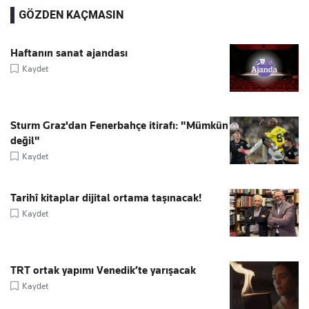
GÖZDEN KAÇMASIN
Haftanın sanat ajandası
Kaydet
Sturm Graz'dan Fenerbahçe itirafı: "Mümkün
değil"
Kaydet
Tarihî kitaplar dijital ortama taşınacak!
Kaydet
TRT ortak yapımı Venedik’te yarışacak
Kaydet