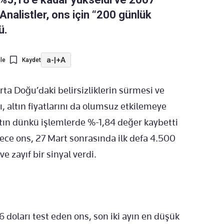
Analistler, ons için “200 günlük
ü.
a-
|
+A
le
Kaydet
ta Doğu’daki belirsizliklerin sürmesi ve
ı, altın fiyatlarını da olumsuz etkilemeye
tın dünkü işlemlerde %-1,84 değer kaybetti
ce ons, 27 Mart sonrasında ilk defa 4.500
e zayıf bir sinyal verdi.
 doları test eden ons, son iki ayın en düşük