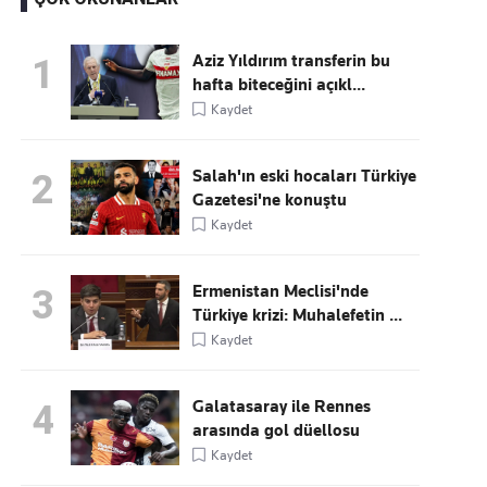
Aziz Yıldırım transferin bu
1
hafta biteceğini açıkl...
Kaçırmayın
Kaydet
Ücretsiz üye olun, gündemi
şekillendiren gelişmeleri önce siz duyun
Salah'ın eski hocaları Türkiye
2
Gazetesi'ne konuştu
Kaydet
Ermenistan Meclisi'nde
3
Türkiye krizi: Muhalefetin ...
Kaydet
Galatasaray ile Rennes
4
arasında gol düellosu
Kaydet