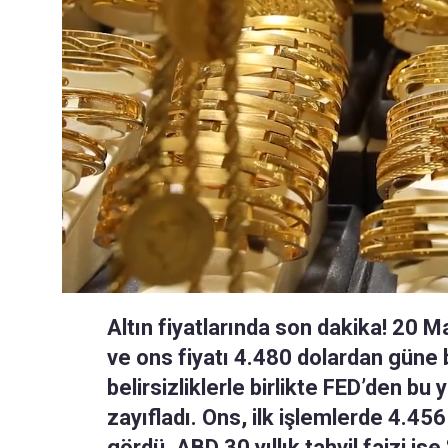
Altın fiyatlarında son dakika! 20 M
ve ons fiyatı 4.480 dolardan güne 
belirsizliklerle birlikte FED’den bu y
zayıfladı. Ons, ilk işlemlerde 4.456
gördü. ABD 30 yıllık tahvil faizi i