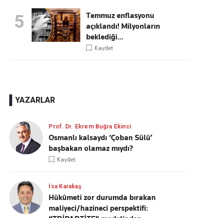
Temmuz enflasyonu
5
açıklandı! Milyonların
beklediği...
Kaydet
YAZARLAR
Prof. Dr. Ekrem Buğra Ekinci
Osmanlı kalsaydı ‘Çoban Sülü’
başbakan olamaz mıydı?
Kaydet
İsa Karakaş
Hükûmeti zor durumda bırakan
maliyeci/hazineci perspektifi: