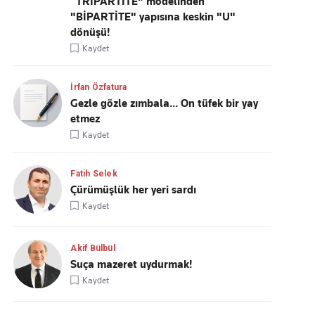
“TRİPARTİTE" modelinden
"BİPARTİTE" yapısına keskin "U"
dönüşü!
Kaydet
İrfan Özfatura
Gezle gözle zımbala... On tüfek bir yay
etmez
Kaydet
Fatih Selek
Çürümüşlük her yeri sardı
Kaydet
Akif Bülbül
Suça mazeret uydurmak!
Kaydet