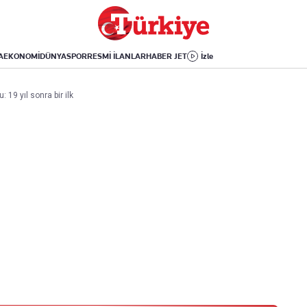
Dünya
Yaşam
Kültür-Sanat
Orta Doğu
Sağlık
Sinema
Avrupa
Hava Durumu
Arkeoloji
A
EKONOMİ
DÜNYA
SPOR
RESMİ İLANLAR
HABER JET
İzle
Amerika
Yemek
Kitap
Afrika
Seyahat
Tarih
: 19 yıl sonra bir ilk
İsrail-Gazze
Aktüel
Uygulamalar