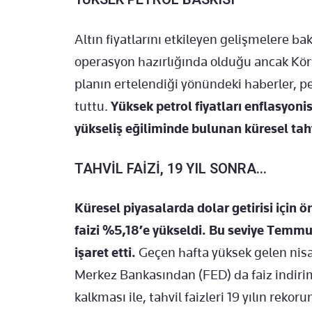
Altın fiyatlarını etkileyen gelişmelere ba
operasyon hazırlığında olduğu ancak Körf
planın ertelendiği yönündeki haberler, pet
tuttu.
Yüksek petrol fiyatları enflasyoni
yükseliş eğiliminde bulunan küresel tahvil
TAHVİL FAİZİ, 19 YIL SONRA…
Küresel piyasalarda dolar getirisi için ö
faizi %5,18’e yükseldi. Bu seviye Temm
işaret etti.
Geçen hafta yüksek gelen nisa
Merkez Bankasından (FED) da faiz indirim
kalkması ile, tahvil faizleri 19 yılın rekor