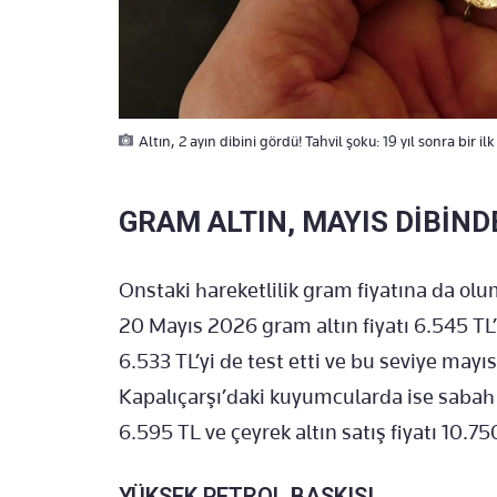
Altın, 2 ayın dibini gördü! Tahvil şoku: 19 yıl sonra bir ilk
GRAM ALTIN, MAYIS DİBİND
Onstaki hareketlilik gram fiyatına da ol
20 Mayıs 2026 gram altın fiyatı 6.545 TL
6.533 TL’yi de test etti ve bu seviye mayıs
Kapalıçarşı’daki kuyumcularda ise sabah sa
6.595 TL ve çeyrek altın satış fiyatı 10.75
YÜKSEK PETROL BASKISI