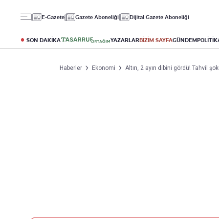
Gündem
Ekonomi
Spor
E-Gazete
Gazete Aboneliği
Dijital Gazete Aboneliği
Politika
Borsa
Futbol
Eğitim
Altın
Puan Durumu
SON DAKİKA
YAZARLAR
BİZİM SAYFA
GÜNDEM
POLİTİK
Döviz
Fikstür
Hisse Senedi
Şampiyonlar Ligi
Haberler
Ekonomi
Altın, 2 ayın dibini gördü! Tahvil şoku
Kripto Para
Avrupa Ligi
Emlak
Basketbol
T-Otomobil
Turizm
Yazarlar
Diğer Kategoriler
Kurumsal
Bugünün Yazarları
Magazin
Hakkımızda
Tüm Yazarlar
Teknoloji
İletişim
Resmî Ilanlar
Künye
Haberler
Gazete Aboneliği
Foto Haber
Danışma Telefonları
Video Galeri
Yasal
Reklam Ver