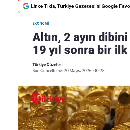
Linke Tıkla, Türkiye Gazetesi'ni Google Favor
EKONOMI
Takip Edin
Favori mecralarınızda haber
Altın, 2 ayın dibin
akışımıza ulaşın
19 yıl sonra bir ilk
Türkiye Gazetesi
Son Güncelleme: 20 Mayıs, 2026 - 10:28