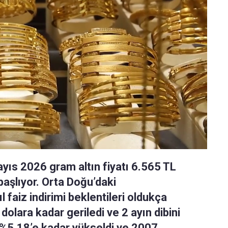
ayıs 2026 gram altın fiyatı 6.565 TL
başlıyor. Orta Doğu’daki
ıl faiz indirimi beklentileri oldukça
 dolara kadar geriledi ve 2 ayın dibini
se %5,18’e kadar yükseldi ve 2007