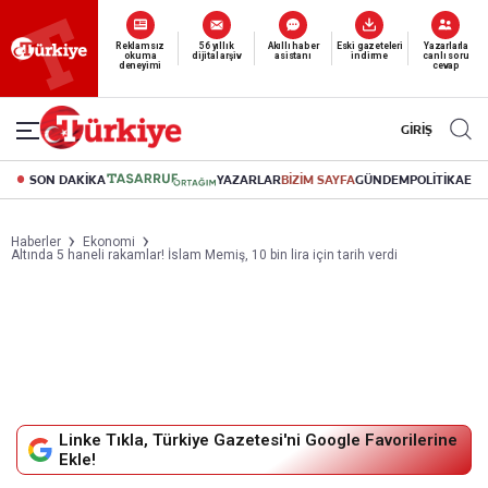
Reklamsız
56 yıllık
Akıllı haber
Eski gazeteleri
Yazarlarla
Yeni nesil dijital
abonelik 19 TL’den başlayan fiyatlarla.
okuma
dijital arşiv
asistanı
indirme
canlı soru
deneyimi
cevap
GİRİŞ
SON DAKİKA
YAZARLAR
BİZİM SAYFA
GÜNDEM
POLİTİKA
EK
Haberler
Ekonomi
Altında 5 haneli rakamlar! İslam Memiş, 10 bin lira için tarih verdi
Linke Tıkla, Türkiye Gazetesi'ni Google Favorilerine
Ekle!