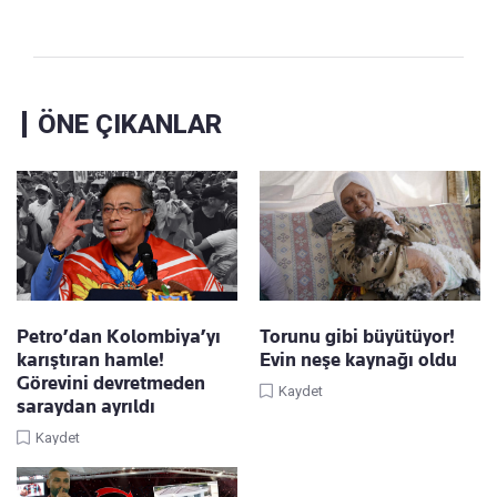
ÖNE ÇIKANLAR
Petro’dan Kolombiya’yı
Torunu gibi büyütüyor!
karıştıran hamle!
Evin neşe kaynağı oldu
Görevini devretmeden
Kaydet
saraydan ayrıldı
Kaydet