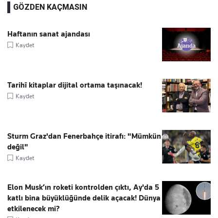
GÖZDEN KAÇMASIN
Haftanın sanat ajandası
Kaydet
Tarihî kitaplar dijital ortama taşınacak!
Kaydet
Sturm Graz'dan Fenerbahçe itirafı: "Mümkün
değil"
Kaydet
Elon Musk’ın roketi kontrolden çıktı, Ay'da 5
katlı bina büyüklüğünde delik açacak! Dünya
etkilenecek mi?