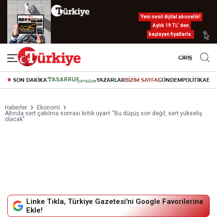
Yeni nesil dijital abonelik!
Aylık 19 TL’ den
başlayan fiyatlarla.
GİRİŞ
SON DAKİKA
YAZARLAR
BİZİM SAYFA
GÜNDEM
POLİTİKA
EK
Haberler
Ekonomi
Altında sert çakılma sonrası kritik uyarı! “Bu düşüş son değil, sert yükseliş
olacak"
Linke Tıkla, Türkiye Gazetesi'ni Google Favorilerine
Ekle!