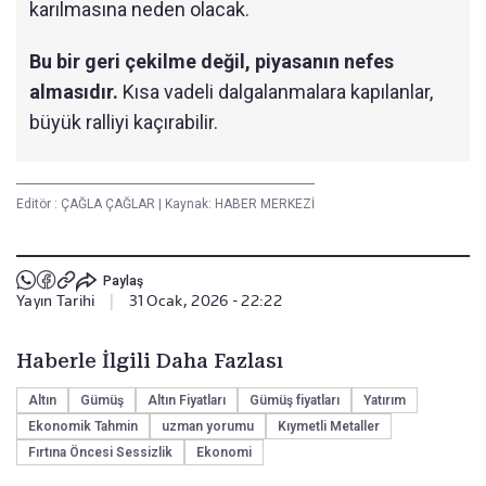
karılmasına neden olacak.
Bu bir geri çekilme değil, piyasanın nefes
almasıdır.
Kısa vadeli dalgalanmalara kapılanlar,
büyük ralliyi kaçırabilir.
Editör :
ÇAĞLA ÇAĞLAR
|
Kaynak: HABER MERKEZİ
Paylaş
Yayın Tarihi
|
31 Ocak, 2026 - 22:22
Haberle İlgili Daha Fazlası
Altın
Gümüş
Altın Fiyatları
Gümüş fiyatları
Yatırım
Ekonomik Tahmin
uzman yorumu
Kıymetli Metaller
Fırtına Öncesi Sessizlik
Ekonomi