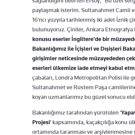
sağlandığını belirten Ersoy, "Bu özel sergi
paylaşmak isterim. Sultanahmet Camii v
16'ncı yüzyıla tarihlenmiş iki adet İznik 
bulunuyoruz. Çiniler, Ankara Etnografya
konusu eserler İngiltere'de bir müzaye
Bakanlığımız ile İçişleri ve Dışişleri B
girişimler neticesinde müzayededen çekil
eserleri ülkemize iade etmeyi kabul etmi
çabaları, Londra Metropolitan Polisi ile ge
Sultanahmet ve Rüstem Paşa camiilerine 
koyan uzmanlarımız bu güzel sonucu eld
Bakanlığımız tarafından yürütülen ‘
Yapay
Projesi
' kapsamında, kaçakçılığa konu ülk
ortamında taranması ve arşivlenmesine yö