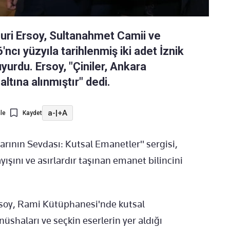
uri Ersoy, Sultanahmet Camii ve
cı yüzyıla tarihlenmiş iki adet İznik
uyurdu. Ersoy, "Çiniler, Ankara
ına alınmıştır" dedi.
a-
|
+A
le
Kaydet
rının Sevdası: Kutsal Emanetler" sergisi,
ışını ve asırlardır taşınan emanet bilincini
soy, Rami Kütüphanesi'nde kutsal
üshaları ve seçkin eserlerin yer aldığı