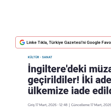
Takip Edin
Favori mecralarınızda haber akışımıza ulaşın
Linke Tıkla, Türkiye Gazetesi'ni Google Favor
KÜLTÜR - SANAT
İngiltere'deki müz
geçirildiler! İki ade
ülkemize iade edil
Giriş:
17 Mart, 2026 - 12:48
|
Güncelleme:
17 Mart, 2026