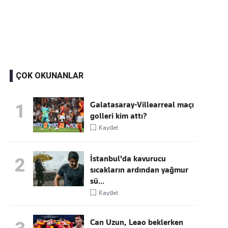
Kaçırmayın
Ücretsiz üye olun, gündemi şekillendiren gelişmeleri önce siz duyun
ÇOK OKUNANLAR
Galatasaray-Villearreal maçı
1
golleri kim attı?
Kaydet
İstanbul'da kavurucu
2
sıcakların ardından yağmur
sü...
Kaydet
Can Uzun, Leao beklerken