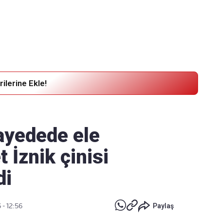
Haber Verin
Editör masamıza bilgi ve materyal göndermek için
tıklayın
ilerine Ekle!
ayedede ele
t İznik çinisi
di
 - 12:56
Paylaş