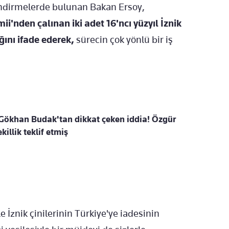
rlendirmelerde bulunan Bakan Ersoy,
nden çalınan iki adet 16'ncı yüzyıl İznik
ğını ifade ederek,
sürecin çok yönlü bir iş
 Gökhan Budak'tan dikkat çeken iddia! Özgür
killik teklif etmiş
e İznik çinilerinin Türkiye'ye iadesinin