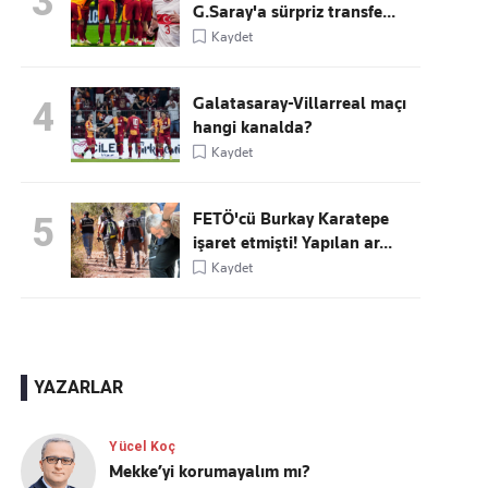
3
G.Saray'a sürpriz transfe...
Kaydet
Galatasaray-Villarreal maçı
4
hangi kanalda?
Kaydet
FETÖ'cü Burkay Karatepe
5
işaret etmişti! Yapılan ar...
Kaydet
YAZARLAR
Yücel Koç
Mekke’yi korumayalım mı?