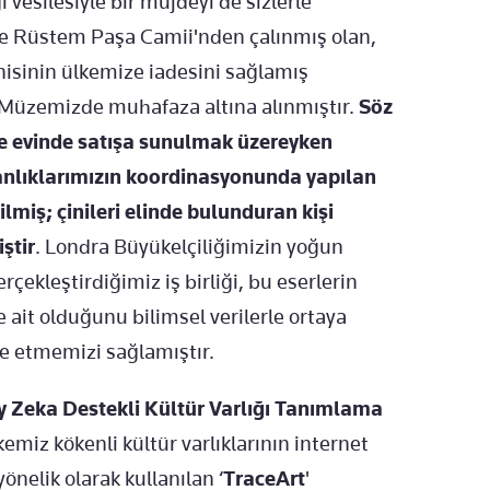
 vesilesiyle bir müjdeyi de sizlerle
e Rüstem Paşa Camii'nden çalınmış olan,
çinisinin ülkemize iadesini sağlamış
 Müzemizde muhafaza altına alınmıştır.
Söz
de evinde satışa sunulmak üzereyken
akanlıklarımızın koordinasyonunda yapılan
miş; çinileri elinde bulunduran kişi
ştir
. Londra Büyükelçiliğimizin yoğun
rçekleştirdiğimiz iş birliği, bu eserlerin
ait olduğunu bilimsel verilerle ortaya
e etmemizi sağlamıştır.
 Zeka Destekli Kültür Varlığı Tanımlama
emiz kökenli kültür varlıklarının internet
nelik olarak kullanılan ‘
TraceArt
'