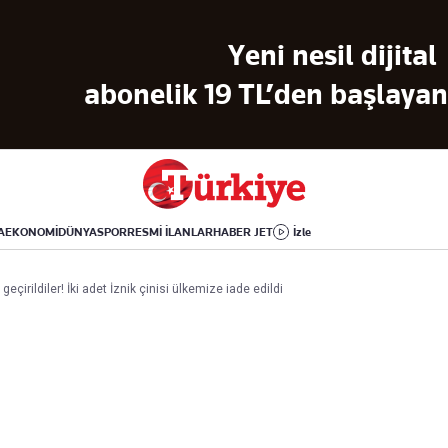
Dünya
Yaşam
Kültür-Sanat
Yeni nesil dijital
Orta Doğu
Sağlık
Sinema
Avrupa
Hava Durumu
Arkeoloji
abonelik 19 TL’den başlayan 
Amerika
Yemek
Kitap
Afrika
Seyahat
Tarih
İsrail-Gazze
Aktüel
A
EKONOMİ
DÜNYA
SPOR
RESMİ İLANLAR
HABER JET
İzle
Uygulamalar
eçirildiler! İki adet İznik çinisi ülkemize iade edildi
rı