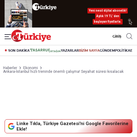
Yeni nesil dijital abonelik!
Aylık 19 TL’ den
başlayan fiyatlarla.
GİRİŞ
SON DAKİKA
YAZARLAR
BİZİM SAYFA
GÜNDEM
POLİTİKA
EK
Haberler
Ekonomi
Ankara-İstanbul hızlı treninde önemli çalışma! Seyahat süresi kısalacak
Linke Tıkla, Türkiye Gazetesi'ni Google Favorilerine
Ekle!