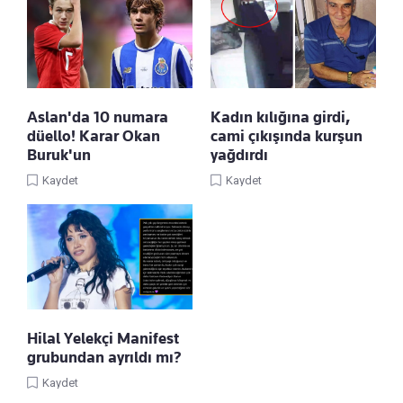
Aslan'da 10 numara
Kadın kılığına girdi,
düello! Karar Okan
cami çıkışında kurşun
Buruk'un
yağdırdı
Kaydet
Kaydet
Hilal Yelekçi Manifest
grubundan ayrıldı mı?
Kaydet