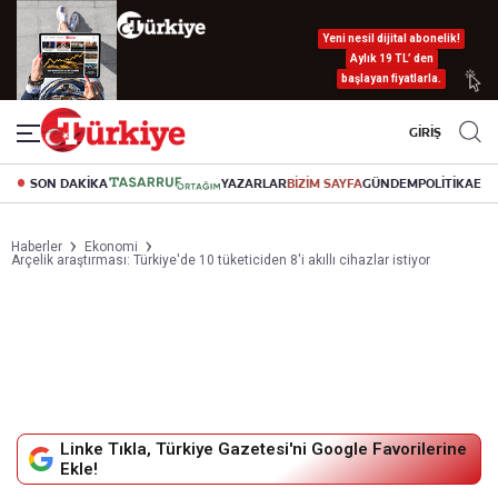
Yeni nesil dijital abonelik!
Aylık 19 TL’ den
başlayan fiyatlarla.
GİRİŞ
SON DAKİKA
YAZARLAR
BİZİM SAYFA
GÜNDEM
POLİTİKA
EK
Haberler
Ekonomi
Arçelik araştırması: Türkiye'de 10 tüketiciden 8'i akıllı cihazlar istiyor
Linke Tıkla, Türkiye Gazetesi'ni Google Favorilerine
Ekle!