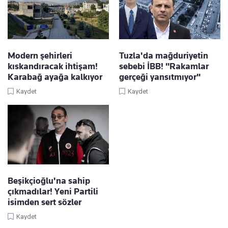
Modern şehirleri
Tuzla'da mağduriyetin
kıskandıracak ihtişam!
sebebi İBB! "Rakamlar
Karabağ ayağa kalkıyor
gerçeği yansıtmıyor"
Kaydet
Kaydet
Beşikçioğlu'na sahip
çıkmadılar! Yeni Partili
isimden sert sözler
Kaydet