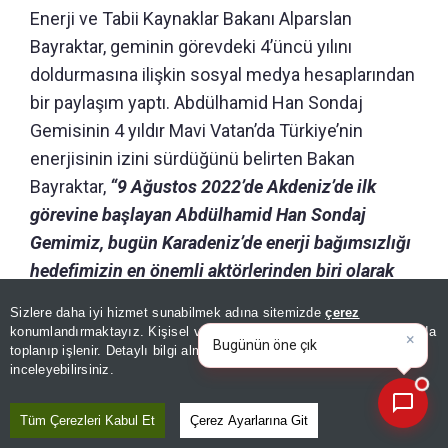
Enerji ve Tabii Kaynaklar Bakanı Alparslan
Bayraktar, geminin görevdeki 4’üncü yılını
doldurmasına ilişkin sosyal medya hesaplarından
bir paylaşım yaptı. Abdülhamid Han Sondaj
Gemisinin 4 yıldır Mavi Vatan’da Türkiye’nin
enerjisinin izini sürdüğünü belirten Bakan
Bayraktar,
“9 Ağustos 2022’de Akdeniz’de ilk
görevine başlayan Abdülhamid Han Sondaj
Gemimiz, bugün Karadeniz’de enerji bağımsızlığı
hedefimizin en önemli aktörlerinden biri olarak
çalışmalarını sürdürüyor. Akdeniz ve
Sizlere daha iyi hizmet sunabilmek adına sitemizde
çerez
×
Karadeniz’de bugüne kadar 20 kuyuda görev
Bugünün öne çıkan manşetleri
konumlandırmaktayız. Kişisel verileriniz, KVKK ve GDPR kapsamında
ve gelişmeleri neler?
|
toplanıp işlenir. Detaylı bilgi almak için
Aydınlatma Metnimizi
yapan Abdülhamid Han, Göktepe-3 kuyusunda
📰
Son 30 güne ait haberleri, spor gelişmelerini veya yazar yazılarını sorgulayabilirsiniz.
inceleyebilirsiniz.
gerçekleştirdiği 75 milyar metreküplük doğal gaz
keşfiyle de Türkiye’nin enerji tarihine önemli bir
Tüm Çerezleri Kabul Et
Çerez Ayarlarına Git
başarı kazandırdı.”
dedi.