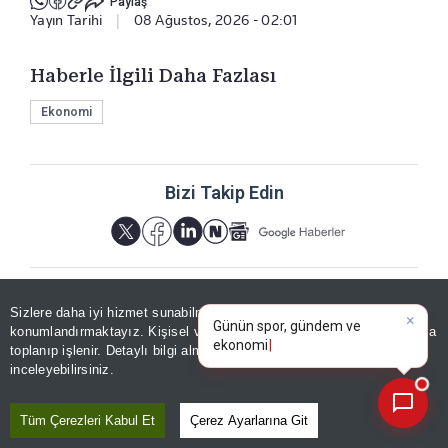
Paylaş
Yayın Tarihi
|
08 Ağustos, 2026 - 02:01
Haberle İlgili Daha Fazlası
Ekonomi
Bizi Takip Edin
×
Günün spor, gündem ve
Sizlere daha iyi hizmet sunabilmek adına sitemizde
çerez
ekonomi gelişmelerini analiz
konumlandırmaktayız. Kişisel verileriniz, KVKK ve GDPR kapsamında
edin!
|
YORUMLAR
toplanıp işlenir. Detaylı bilgi almak için
Aydınlatma Metnimizi
📰
Son 30 güne ait haberleri, spor gelişmelerini veya yazar yazılarını sorgulayabilirsiniz.
inceleyebilirsiniz.
Tüm Çerezleri Kabul Et
Çerez Ayarlarına Git