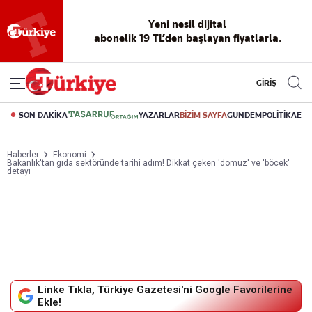
Yeni nesil dijital
abonelik 19 TL’den başlayan fiyatlarla.
GİRİŞ
SON DAKİKA
YAZARLAR
BİZİM SAYFA
GÜNDEM
POLİTİKA
EK
Haberler
Ekonomi
Bakanlık'tan gıda sektöründe tarihi adım! Dikkat çeken 'domuz' ve 'böcek'
detayı
Linke Tıkla, Türkiye Gazetesi'ni Google Favorilerine
Ekle!