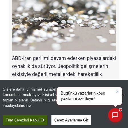
ABD-İran gerilimi devam ederken piyasalardaki
oynaklık da sürüyor. Jeopolitik gelişmelerin
etkisiyle değerli metallerdeki hareketlilik
devam ederken, yatırımcıların güvenli liman
Sizlere daha iyi hizmet sunabilmek adına sitemizde
çerez
olarak gördüğü altının yanı sıra gümüş de
×
Bugünkü yazarların köşe
konumlandırmaktayız. Kişisel verileriniz, KVKK ve GDPR kapsamında
değer kazanmaya devam ediyor.
Gümüşte
yazılarını öz
|
toplanıp işlenir. Detaylı bilgi almak için
Aydınlatma Metnimizi
📰
Son 30 güne ait haberleri, spor gelişmelerini veya yazar yazılarını sorgulayabilirsiniz.
yaşanan yükselişle birlikte yatırımcılar
inceleyebilirsiniz.
portföylerinde bu değerli metale de daha fazla
Tüm Çerezleri Kabul Et
Çerez Ayarlarına Git
yer vermeye başladı.