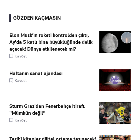
GÖZDEN KAÇMASIN
Elon Musk’ın roketi kontrolden çıktı,
Ay'da 5 katlı bina büyüklüğünde delik
açacak! Dünya etkilenecek mi?
Kaydet
Haftanın sanat ajandası
Kaydet
Sturm Graz'dan Fenerbahçe itirafı:
"Mümkün değil"
Kaydet
Tarihî kitaplar dijital ortama taşınacak!