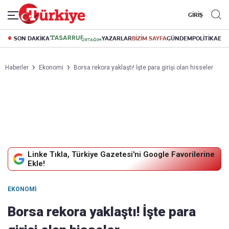
GİRİŞ
SON DAKİKA
YAZARLAR
BİZİM SAYFA
GÜNDEM
POLİTİKA
EK
Haberler
Ekonomi
Borsa rekora yaklaştı! İşte para girişi olan hisseler
Linke Tıkla, Türkiye Gazetesi'ni Google Favorilerine
Ekle!
EKONOMI
Borsa rekora yaklaştı! İşte para