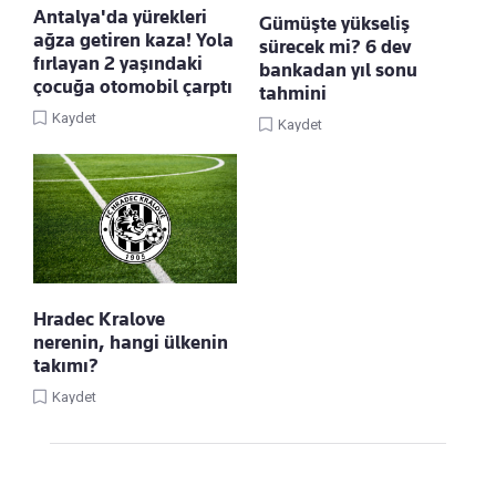
Antalya'da yürekleri
Gümüşte yükseliş
ağza getiren kaza! Yola
sürecek mi? 6 dev
fırlayan 2 yaşındaki
bankadan yıl sonu
çocuğa otomobil çarptı
tahmini
Kaydet
Kaydet
Hradec Kralove
nerenin, hangi ülkenin
takımı?
Kaydet