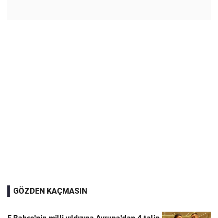
GÖZDEN KAÇMASIN
F.Bahçe'nin milli yıldızına Avrupa'dan 4 talip