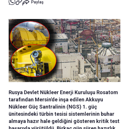
Paylaş
Rusya Devlet Nükleer Enerji Kuruluşu Rosatom
tarafından Mersin'de inşa edilen Akkuyu
Nükleer Güç Santralinin (NGS) 1. güç
ünitesindeki türbin tesisi sistemlerinin buhar
almaya hazır hale geldiğini gösteren kritik test
başarıyla yürütüldü. Birkaç gün süren hazırlık