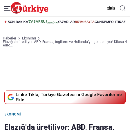
GİRİŞ
SON DAKİKA
YAZARLAR
BİZİM SAYFA
GÜNDEM
POLİTİKA
EK
Haberler
Ekonomi
Elazığ'da üretiliyor; ABD, Fransa, İngiltere ve Hollanda'ya gönderiliyor! Kilosu 4
euro...
Linke Tıkla, Türkiye Gazetesi'ni Google Favorilerine
Ekle!
EKONOMI
Elazığ'da üretiliyor; ABD, Fransa,