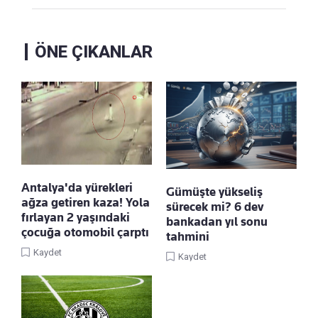
ÖNE ÇIKANLAR
Antalya'da yürekleri
Gümüşte yükseliş
ağza getiren kaza! Yola
sürecek mi? 6 dev
fırlayan 2 yaşındaki
bankadan yıl sonu
çocuğa otomobil çarptı
tahmini
Kaydet
Kaydet