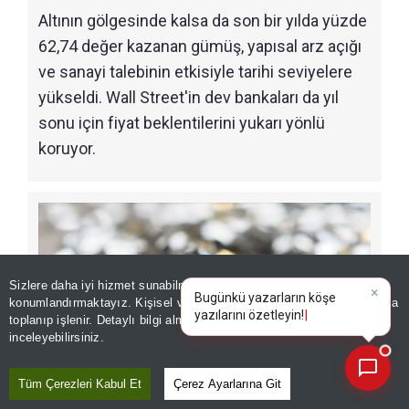
Altının gölgesinde kalsa da son bir yılda yüzde
62,74 değer kazanan gümüş, yapısal arz açığı
ve sanayi talebinin etkisiyle tarihi seviyelere
yükseldi. Wall Street'in dev bankaları da yıl
sonu için fiyat beklentilerini yukarı yönlü
koruyor.
Sizlere daha iyi hizmet sunabilmek adına sitemizde
çerez
konumlandırmaktayız. Kişisel verileriniz, KVKK ve GDPR kapsamında
×
Bugünkü yazarların
toplanıp işlenir. Detaylı bilgi almak için
Aydınlatma Metnimizi
📰
Son 30 güne ait haberleri, spor gelişmelerini veya yazar yazılarını sorgulayabilirsiniz.
inceleyebilirsiniz.
Tüm Çerezleri Kabul Et
Çerez Ayarlarına Git