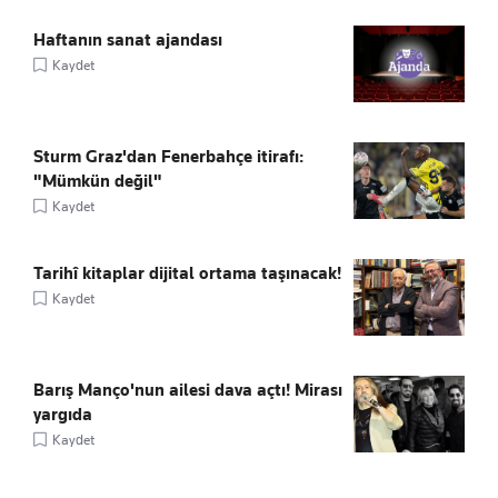
Haftanın sanat ajandası
Kaydet
Sturm Graz'dan Fenerbahçe itirafı:
"Mümkün değil"
Kaydet
Tarihî kitaplar dijital ortama taşınacak!
Kaydet
Barış Manço'nun ailesi dava açtı! Mirası
yargıda
Kaydet