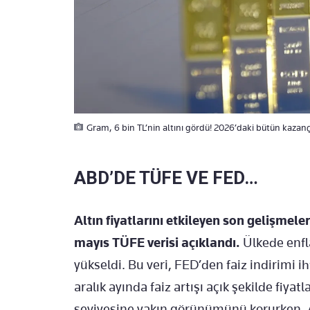
Gram, 6 bin TL’nin altını gördü! 2026’daki bütün kazanç
ABD’DE TÜFE VE FED…
Altın fiyatlarını etkileyen son gelişmel
mayıs TÜFE verisi açıklandı.
Ülkede enfl
yükseldi. Bu veri, FED’den faiz indirimi i
aralık ayında faiz artışı açık şekilde fiy
seviyesine yakın görünümünü korurken, 