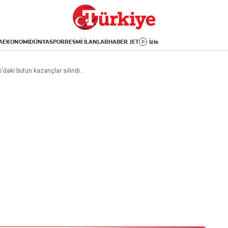
Dünya
Yaşam
Kültür-Sanat
Orta Doğu
Sağlık
Sinema
Avrupa
Hava Durumu
Arkeoloji
A
EKONOMİ
DÜNYA
SPOR
RESMİ İLANLAR
HABER JET
İzle
Amerika
Yemek
Kitap
Afrika
Seyahat
Tarih
26’daki bütün kazançlar silindi…
İsrail-Gazze
Aktüel
Uygulamalar