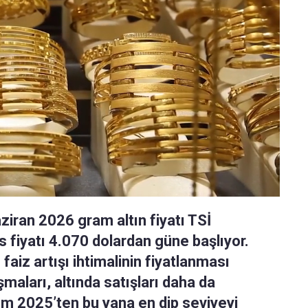
aziran 2026 gram altın fiyatı TSİ
s fiyatı 4.070 dolardan güne başlıyor.
aiz artışı ihtimalinin fiyatlanması
maları, altında satışları daha da
sım 2025’ten bu yana en dip seviyeyi