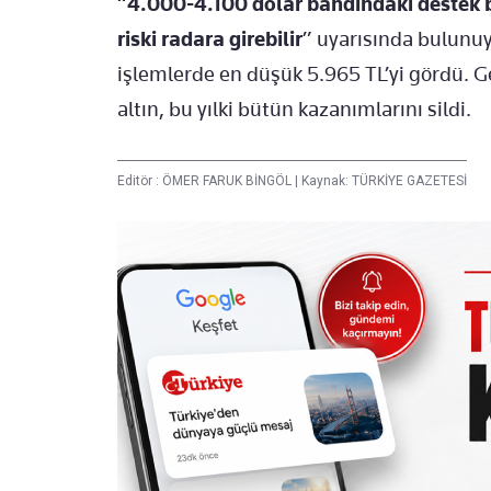
“
4.000-4.100 dolar bandındaki destek 
riski radara girebilir
” uyarısında bulunuy
işlemlerde en düşük 5.965 TL’yi gördü. 
altın, bu yılki bütün kazanımlarını sildi.
Editör :
ÖMER FARUK BİNGÖL
|
Kaynak: TÜRKİYE GAZETESİ