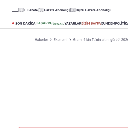
Gündem
Ekonomi
Spor
E-Gazete
Gazete Aboneliği
Dijital Gazete Aboneliği
Politika
Borsa
Futbol
Eğitim
Altın
Puan Durumu
SON DAKİKA
YAZARLAR
BİZİM SAYFA
GÜNDEM
POLİTİK
Döviz
Fikstür
Hisse Senedi
Şampiyonlar Ligi
Haberler
Ekonomi
Gram, 6 bin TL’nin altını gördü! 20
Kripto Para
Avrupa Ligi
Emlak
Basketbol
T-Otomobil
Turizm
Yazarlar
Diğer Kategoriler
Kurumsal
Bugünün Yazarları
Magazin
Hakkımızda
Tüm Yazarlar
Teknoloji
İletişim
Resmî Ilanlar
Künye
Haberler
Gazete Aboneliği
Foto Haber
Danışma Telefonları
Video Galeri
Yasal
Reklam Ver