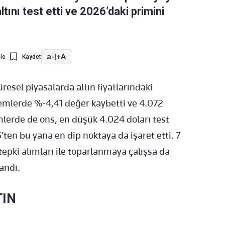
tını test etti ve 2026’daki primini
a-
|
+A
le
Kaydet
resel piyasalarda altın fiyatlarındaki
şlemlerde %-4,41 değer kaybetti ve 4.072
mlerde de ons, en düşük 4.024 doları test
ten bu yana en dip noktaya da işaret etti. 7
epki alımları ile toparlanmaya çalışsa da
andı.
TIN