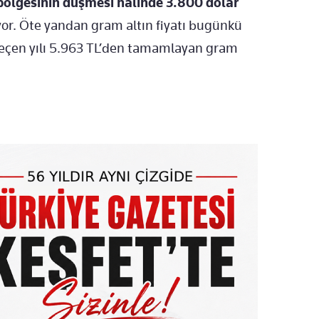
bölgesinin düşmesi halinde 3.800 dolar
or. Öte yandan gram altın fiyatı bugünkü
Geçen yılı 5.963 TL’den tamamlayan gram