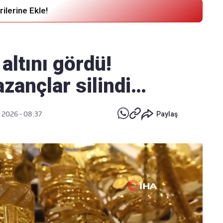
ilerine Ekle!
Haber Verin
Editör masamıza bilgi ve materyal
altını gördü!
göndermek için
tıklayın
zançlar silindi…
, 2026 - 08:37
Paylaş