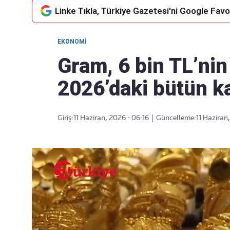
Linke Tıkla, Türkiye Gazetesi'ni Google Favor
EKONOMI
Takip Edin
Favori mecralarınızda haber
Gram, 6 bin TL’nin 
akışımıza ulaşın
2026’daki bütün ka
Giriş:
11 Haziran, 2026 - 06:16
|
Güncelleme:
11 Haziran