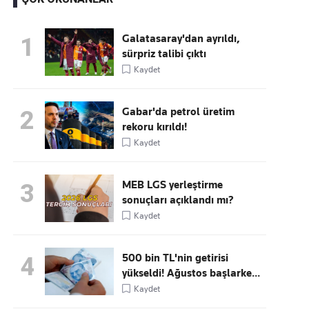
Galatasaray'dan ayrıldı,
1
sürpriz talibi çıktı
Kaçırmayın
Kaydet
Ücretsiz üye olun, gündemi
şekillendiren gelişmeleri önce siz duyun
Gabar'da petrol üretim
2
rekoru kırıldı!
Kaydet
MEB LGS yerleştirme
3
sonuçları açıklandı mı?
Kaydet
500 bin TL'nin getirisi
4
yükseldi! Ağustos başlarke...
Kaydet