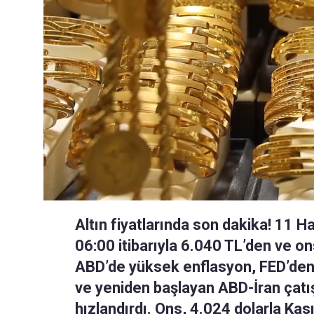
Altın fiyatlarında son dakika! 11 H
06:00 itibarıyla 6.040 TL’den ve on
ABD’de yüksek enflasyon, FED’den f
ve yeniden başlayan ABD-İran çatış
hızlandırdı. Ons, 4.024 dolarla Ka