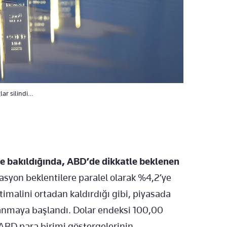
lar silindi…
ere bakıldığında, ABD’de dikkatle beklenen
asyon beklentilere paralel olarak %4,2’ye
htimalini ortadan kaldırdığı gibi, piyasada
atlanmaya başlandı. Dolar endeksi 100,00
ABD para birimi göstergelerinin