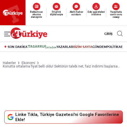
Yeni nesil dijital
abonelik 19 TL’den başlayan fiyatlarla.
GİRİŞ
SON DAKİKA
YAZARLAR
BİZİM SAYFA
GÜNDEM
POLİTİKA
EK
Haberler
Ekonomi
Konutta ortalama fiyat belli oldu! Sektörün talebi net, faiz indirimi başlarsa...
Linke Tıkla, Türkiye Gazetesi'ni Google Favorilerine
Ekle!