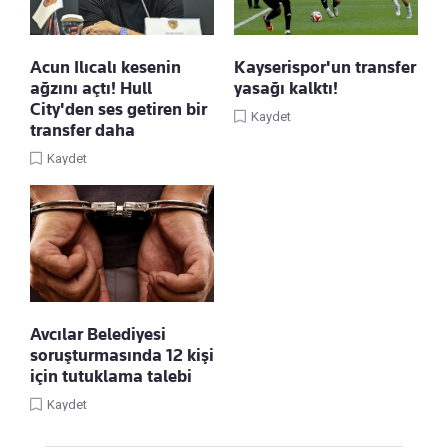
Acun Ilıcalı kesenin
Kayserispor'un transfer
ağzını açtı! Hull
yasağı kalktı!
City'den ses getiren bir
Kaydet
transfer daha
Kaydet
Avcılar Belediyesi
soruşturmasında 12 kişi
için tutuklama talebi
Kaydet