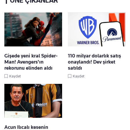
ÖNE ÇIKANLAR
Gişede yeni kral Spider-
110 milyar dolarlık satış
Man! Avengers'ın
onaylandı! Dev şirket
rekorunu elinden aldı
satıldı
Kaydet
Kaydet
Acun Ilıcalı kesenin