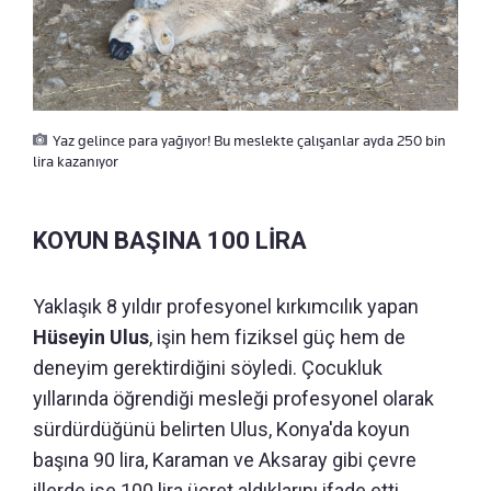
Yaz gelince para yağıyor! Bu meslekte çalışanlar ayda 250 bin
lira kazanıyor
KOYUN BAŞINA 100 LİRA
Yaklaşık 8 yıldır profesyonel kırkımcılık yapan
Hüseyin Ulus
, işin hem fiziksel güç hem de
deneyim gerektirdiğini söyledi. Çocukluk
yıllarında öğrendiği mesleği profesyonel olarak
sürdürdüğünü belirten Ulus, Konya'da koyun
başına 90 lira, Karaman ve Aksaray gibi çevre
illerde ise 100 lira ücret aldıklarını ifade etti.