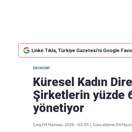
Takip Edin
Favori mecralarınızda haber akışımıza ulaşın
Linke Tıkla, Türkiye Gazetesi'ni Google Favor
EKONOMI
Küresel Kadın Dire
Şirketlerin yüzde 6
yönetiyor
Giriş:
04 Haziran, 2026 - 03:05
|
Güncelleme:
04 Hazir