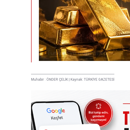
Muhabir :
ÖNDER ÇELİK
|
Kaynak: TÜRKİYE GAZETESİ