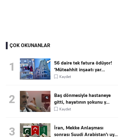
Kaçırmayın
Ücretsiz üye olun, gündemi şekillendiren gelişmeleri önce siz duyun
ÇOK OKUNANLAR
56 daire tek fatura ödüyor!
1
‘Müteahhit inşaatı yar...
Kaydet
Baş dönmesiyle hastaneye
2
gitti, hayatının şokunu y...
Kaydet
İran, Mekke Anlaşması
3
sonrası Suudi Arabistan'ı uy...