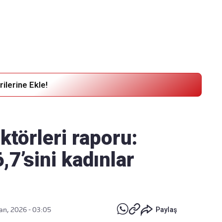
Haber Verin
Editör masamıza bilgi ve materyal göndermek için
tıklayın
ilerine Ekle!
ktörleri raporu:
,7’sini kadınlar
an, 2026 - 03:05
Paylaş