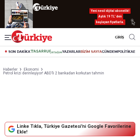
Yeni nesil dijital abonelik!
Aylık 19 TL’ den
başlayan fiyatlarla.
GİRİŞ
SON DAKİKA
YAZARLAR
BİZİM SAYFA
GÜNDEM
POLİTİKA
EK
Haberler
Ekonomi
Petrol krizi derinleşiyor! ABD’li 2 bankadan korkutan tahmin
Linke Tıkla, Türkiye Gazetesi'ni Google Favorilerine
Ekle!