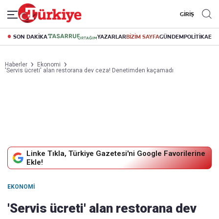
GİRİŞ
SON DAKİKA
YAZARLAR
BİZİM SAYFA
GÜNDEM
POLİTİKA
EK
Haberler
Ekonomi
'Servis ücreti' alan restorana dev ceza! Denetimden kaçamadı
Linke Tıkla, Türkiye Gazetesi'ni Google Favorilerine
Ekle!
EKONOMI
'Servis ücreti' alan restorana dev