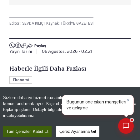
Editör :
SEVDA KILIÇ
|
Kaynak: TÜRKİYE GAZETESİ
Paylaş
Yayın Tarihi
|
06 Ağustos, 2026 - 02:21
Haberle İlgili Daha Fazlası
Ekonomi
Sizlere daha iyi hizmet sunabilmek adına sitemizde
çerez
konumlandırmaktayız. Kişisel verileriniz, KVKK ve GDPR kapsamında
Bizi Takip Edin
×
Günün spo
|
toplanıp işlenir. Detaylı bilgi almak için
Aydınlatma Metnimizi
📰
Son 30 güne ait haberleri, spor gelişmelerini veya yazar yazılarını sorgulayabilirsiniz.
inceleyebilirsiniz.
Tüm Çerezleri Kabul Et
Çerez Ayarlarına Git