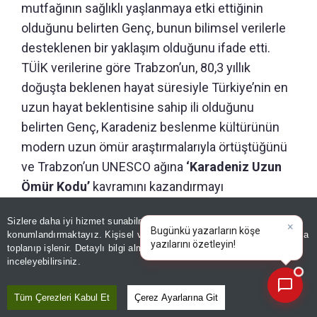
mutfağının sağlıklı yaşlanmaya etki ettiğinin
olduğunu belirten Genç, bunun bilimsel verilerle
desteklenen bir yaklaşım olduğunu ifade etti.
TÜİK verilerine göre Trabzon’un, 80,3 yıllık
doğuşta beklenen hayat süresiyle Türkiye’nin en
uzun hayat beklentisine sahip ili olduğunu
belirten Genç, Karadeniz beslenme kültürünün
modern uzun ömür araştırmalarıyla örtüştüğünü
ve Trabzon’un UNESCO ağına
‘Karadeniz Uzun
Ömür Kodu’
kavramını kazandırmayı
hedeflediğini aktardı.
Sizlere daha iyi hizmet sunabilmek adına sitemizde
çerez
konumlandırmaktayız. Kişisel verileriniz, KVKK ve GDPR kapsamında
×
Bugünkü yazarl
|
toplanıp işlenir. Detaylı bilgi almak için
Aydınlatma Metnimizi
📰
GÜNÜN ÖZETİ
Son 30 güne ait haberleri, spor gelişmelerini veya yazar yazılarını sorgulayabilirsiniz.
inceleyebilirsiniz.
Tüm Çerezleri Kabul Et
Çerez Ayarlarına Git