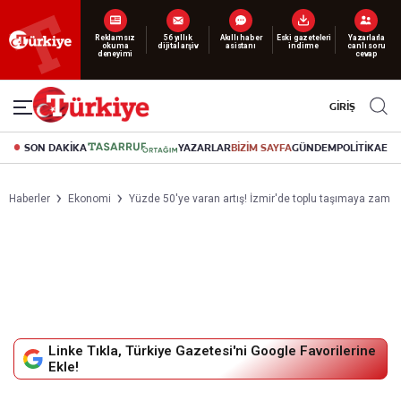
Yeni nesil dijital
abonelik 19 TL’den başlayan fiyatlarla.
GİRİŞ
SON DAKİKA
YAZARLAR
BİZİM SAYFA
GÜNDEM
POLİTİKA
EK
Haberler
Ekonomi
Yüzde 50'ye varan artış! İzmir'de toplu taşımaya zam
Linke Tıkla, Türkiye Gazetesi'ni Google Favorilerine
Ekle!