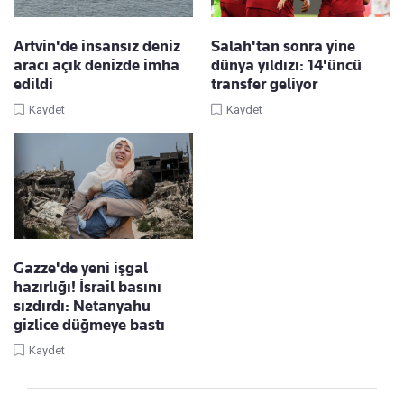
Artvin'de insansız deniz
Salah'tan sonra yine
aracı açık denizde imha
dünya yıldızı: 14'üncü
edildi
transfer geliyor
Kaydet
Kaydet
Gazze'de yeni işgal
hazırlığı! İsrail basını
sızdırdı: Netanyahu
gizlice düğmeye bastı
Kaydet