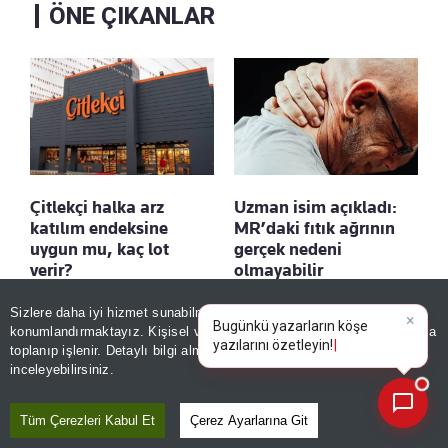
ÖNE ÇIKANLAR
Çitlekçi halka arz
Uzman isim açıkladı:
katılım endeksine
MR’daki fıtık ağrının
uygun mu, kaç lot
gerçek nedeni
verir?
olmayabilir
Kaydet
Kaydet
Sizlere daha iyi hizmet sunabilmek adına sitemizde
çerez
konumlandırmaktayız. Kişisel verileriniz, KVKK ve GDPR kapsamında
×
Bugü
toplanıp işlenir. Detaylı bilgi almak için
Aydınlatma Metnimizi
📰
Son 30 güne ait haberleri, spor gelişmelerini veya yazar yazılarını sorgulayabilirsiniz.
inceleyebilirsiniz.
Tüm Çerezleri Kabul Et
Çerez Ayarlarına Git