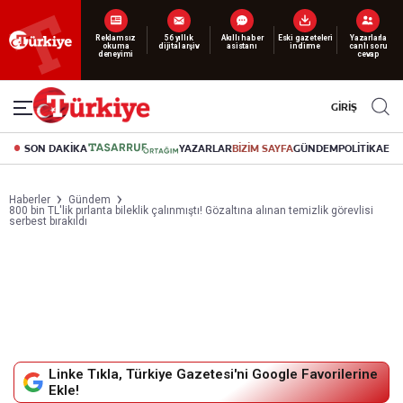
Yeni nesil dijital
abonelik 19 TL’den başlayan fiyatlarla.
GİRİŞ
SON DAKİKA
YAZARLAR
BİZİM SAYFA
GÜNDEM
POLİTİKA
EK
Haberler
Gündem
800 bin TL'lik pırlanta bileklik çalınmıştı! Gözaltına alınan temizlik görevlisi
serbest bırakıldı
Linke Tıkla, Türkiye Gazetesi'ni Google Favorilerine
Ekle!