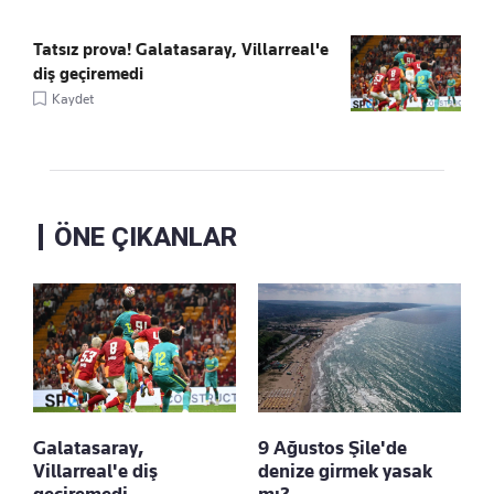
Tatsız prova! Galatasaray, Villarreal'e
diş geçiremedi
Kaydet
ÖNE ÇIKANLAR
Galatasaray,
9 Ağustos Şile'de
Villarreal'e diş
denize girmek yasak
geçiremedi
mı?