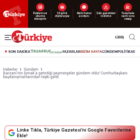
Yeni nesil dijital
okuma deneyimi
canlı soru cevap
abonelik 19 TL’den başlayan fiyatlarla.
GİRİŞ
SON DAKİKA
YAZARLAR
BİZİM SAYFA
GÜNDEM
POLİTİKA
EK
Haberler
Gündem
Barzani'nin Şırnak'a getirdiği peşmergeler gündem oldu! Cumhurbaşkanı
başdanışmanlarından tepki geldi
Linke Tıkla, Türkiye Gazetesi'ni Google Favorilerine
Ekle!