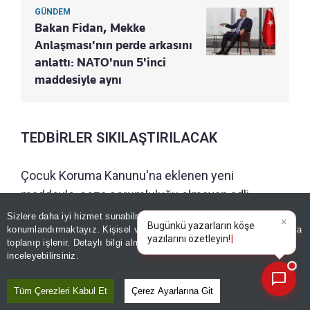
GÜNDEM
Bakan Fidan, Mekke
Anlaşması'nın perde arkasını
anlattı: NATO'nun 5'inci
maddesiyle aynı
TEDBİRLER SIKILAŞTIRILACAK
Çocuk Koruma Kanunu'na eklenen yeni
maddeyle, ceza sorumluluğu olmayan adli
süreçteki çocuklar için çocuklara özgü güvenlik
Sizlere daha iyi hizmet sunabilmek adına sitemizde
çerez
konumlandırmaktayız. Kişisel verileriniz, KVKK ve GDPR kapsamında
tedbiri niteliğinde "yönlendirme tedbirleri"
×
Bugünkü yazarların köş
|
toplanıp işlenir. Detaylı bilgi almak için
Aydınlatma Metnimizi
📰
belirleniyor.
Son 30 güne ait haberleri, spor gelişmelerini veya yazar yazılarını sorgulayabilirsiniz.
inceleyebilirsiniz.
Çocuk Koruma Kanunu'nda yapılan değişiklikle,
Tüm Çerezleri Kabul Et
Çerez Ayarlarına Git
15 yaşını doldurmamış çocuk hakkında sosyal