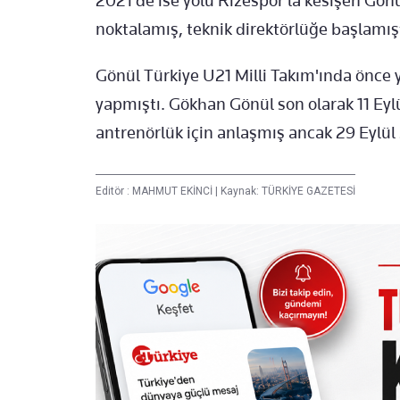
2021'de ise yolu Rizespor'la kesişen Gönü
noktalamış, teknik direktörlüğe başlamışt
Gönül Türkiye U21 Milli Takım'ında önce 
yapmıştı. Gökhan Gönül son olarak 11 Eyl
antrenörlük için anlaşmış ancak 29 Eylül
Editör :
MAHMUT EKİNCİ
|
Kaynak: TÜRKİYE GAZETESİ