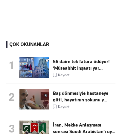
Kaçırmayın
Ücretsiz üye olun, gündemi şekillendiren gelişmeleri önce siz duyun
ÇOK OKUNANLAR
56 daire tek fatura ödüyor!
1
‘Müteahhit inşaatı yar...
Kaydet
Baş dönmesiyle hastaneye
2
gitti, hayatının şokunu y...
Kaydet
İran, Mekke Anlaşması
3
sonrası Suudi Arabistan'ı uy...