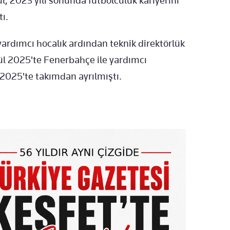
l, 2023 yılı sonunda futbolculuk kariyerini
ı.
yardımcı hocalık ardından teknik direktörlük
ül 2025'te Fenerbahçe ile yardımcı
 2025'te takımdan ayrılmıştı.