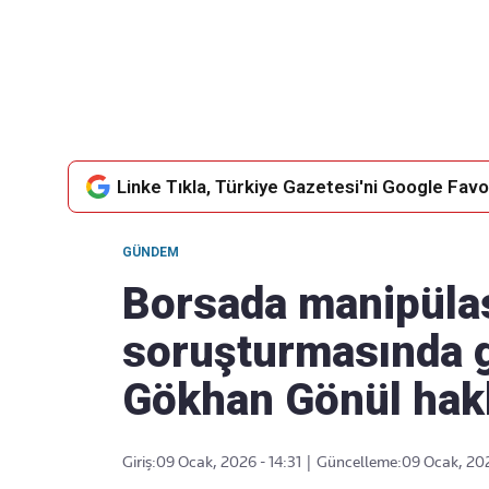
Takip Edin
Favori mecralarınızda haber akışımıza ulaşın
Linke Tıkla, Türkiye Gazetesi'ni Google Favor
GÜNDEM
Borsada manipüla
soruşturmasında gö
Gökhan Gönül hakk
Giriş:
09 Ocak, 2026 - 14:31
|
Güncelleme:
09 Ocak, 202