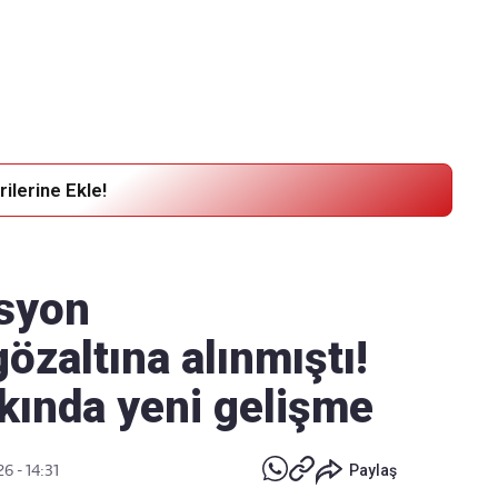
Haber Verin
Editör masamıza bilgi ve materyal göndermek için
tıklayın
ilerine Ekle!
syon
zaltına alınmıştı!
ında yeni gelişme
6 - 14:31
Paylaş