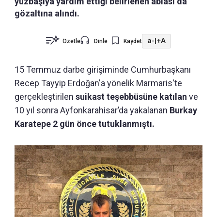
yüzbaşıya yardım ettiği belirlenen ablası da
gözaltına alındı.
a-
|
+A
Özetle
Dinle
Kaydet
15 Temmuz darbe girişiminde Cumhurbaşkanı
Recep Tayyip Erdoğan'a yönelik Marmaris'te
gerçekleştirilen
suikast teşebbüsüne katılan
ve
10 yıl sonra Ayfonkarahisar’da yakalanan
Burkay
Karatepe 2 gün önce tutuklanmıştı.