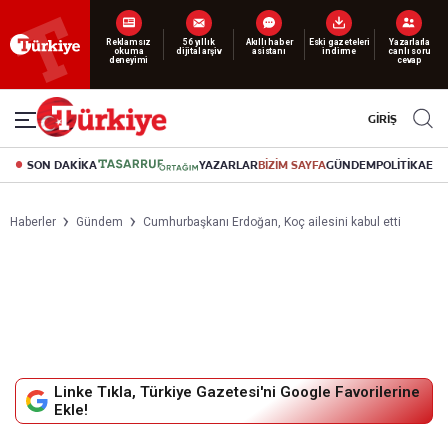
Yeni nesil dijital
abonelik 19 TL’den başlayan fiyatlarla.
GİRİŞ
SON DAKİKA
YAZARLAR
BİZİM SAYFA
GÜNDEM
POLİTİKA
EK
Haberler
Gündem
Cumhurbaşkanı Erdoğan, Koç ailesini kabul etti
Linke Tıkla, Türkiye Gazetesi'ni Google Favorilerine
Ekle!