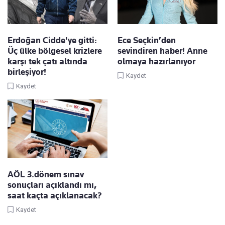
Erdoğan Cidde'ye gitti:
Ece Seçkin’den
Üç ülke bölgesel krizlere
sevindiren haber! Anne
karşı tek çatı altında
olmaya hazırlanıyor
birleşiyor!
Kaydet
Kaydet
AÖL 3.dönem sınav
sonuçları açıklandı mı,
saat kaçta açıklanacak?
Kaydet