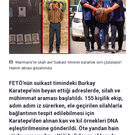
Marmaris’te silah avı! Suikast timinin karanlık sırrı çözülüyor!
Hainin ablası gözaltında
FETÖ'nün suikast timindeki Burkay
Karatepe’nin beyan ettiği adreslerde, silah ve
mühimmat araması başlatıldı. 155 kişilik ekip,
adım adım iz sürerken, ele geçirilen silahlarla
bağlantının tespit edilebilmesi için
Karatepe’den alınan kan ve kıl örnekleri DNA
eşleştirilmesine gönderildi. Öte yandan hain